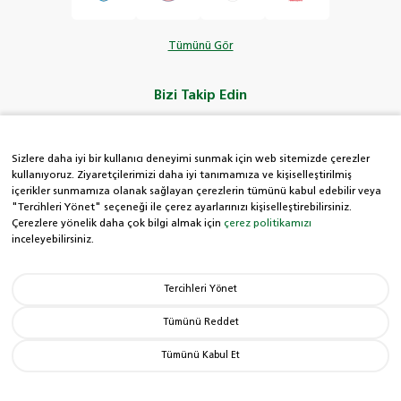
Tümünü Gör
Bizi Takip Edin
Sizlere daha iyi bir kullanıcı deneyimi sunmak için web sitemizde çerezler
kullanıyoruz. Ziyaretçilerimizi daha iyi tanımamıza ve kişiselleştirilmiş
içerikler sunmamıza olanak sağlayan çerezlerin tümünü kabul edebilir veya
HDI Kolay Hat
"Tercihleri Yönet" seçeneği ile çerez ayarlarınızı kişiselleştirebilirsiniz.
Çerezlere yönelik daha çok bilgi almak için
çerez politikamızı
inceleyebilirsiniz.
0850 222 8 434
Tercihleri Yönet
Hak Sahiplerince
Aranmayan Paralar
Tümünü Reddet
Tümünü Kabul Et
© Copyright 2026 HDI Sigorta. Tüm hakları saklıdır.