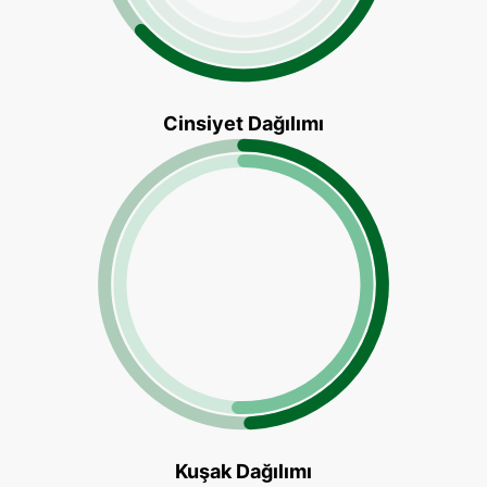
Cinsiyet Dağılımı
es from 49.26 to 50.74.
Kuşak Dağılımı