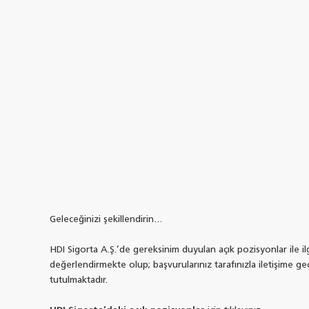
View as data table, Kuşak Dağılımı
The chart has 1 Y axis displaying values. Data rang
End of interactive chart.
Geleceğinizi şekillendirin…
HDI Sigorta A.Ş.’de gereksinim duyulan açık pozisyonlar ile il
değerlendirmekte olup; başvurularınız tarafınızla iletişime ge
tutulmaktadır.