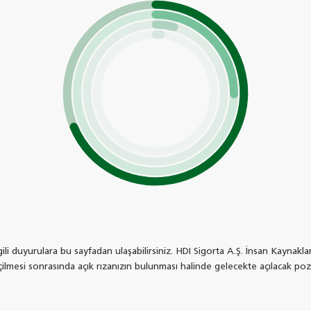
es from 1.52 to 68.77.
gili duyurulara bu sayfadan ulaşabilirsiniz. HDI Sigorta A.Ş. İnsan Kaynak
çilmesi sonrasında açık rızanızın bulunması halinde gelecekte açılacak poz