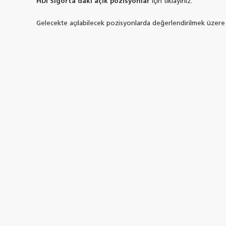
HDI Sigorta’daki açık pozisyonlar
için tıklayınız.
Gelecekte açılabilecek pozisyonlarda değerlendirilmek üze