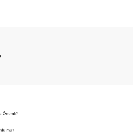
?
da Önemli?
unlu mu?