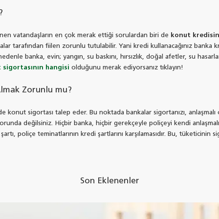
?
ünen vatandaşların en çok merak ettiği sorulardan biri de
konut kredisi
lar tarafından fiilen zorunlu tutulabilir. Yani kredi kullanacağınız banka k
edenle banka, evin; yangın, su baskını, hırsızlık, doğal afetler, su hasarl
t sigortasının hangisi
olduğunu merak ediyorsanız tıklayın!
Almak Zorunlu mu?
 konut sigortası talep eder. Bu noktada bankalar sigortanızı, anlaşmalı o
zorunda değilsiniz. Hiçbir banka, hiçbir gerekçeyle poliçeyi kendi anlaşma
k şartı, poliçe teminatlarının kredi şartlarını karşılamasıdır. Bu, tüketicin
Son Eklenenler