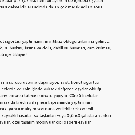
a kadar pek çok risk hem binayı hem de içindeki eşyaları
rtası gelmelidir. Bu adımda da en çok merak edilen soru
ut sigortası yaptırmanın mantıksız olduğu anlamına gelmez.
 baskını, fırtına ve dolu, dahili su hasarları, cam kırılması,
ı için tıklayın!
ı mı
sorusu üzerine düşünüyor. Evet, konut sigortası
len evlerde ve evin içinde yüksek değerde eşyalar olduğu
arın zorunlu tutması sonucu yapıyor. Çünkü bankalar
 olmasa da kredi sözleşmesi kapsamında yaptırılması
ası yaptırmalıyım
sorusuna verilebilecek önemli
ı kaynaklı hasarlar, su taşkınları veya üçüncü şahıslara verilen
yalar, özel tasarım mobilyalar gibi değerli eşyalar