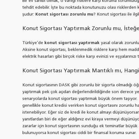
Bir ev sahibi olmak, o varlığı risklere karşı koruma sorumlul
tehdit edebilir. İşte bu noktada konutunuzu olası risklerden 
şudur:
Konut sigortası zorunlu mu
? Konut sigortası ile il
Konut Sigortası Yaptırmak Zorunlu mu, İsteğe
Türkiye’de
konut sigortası yaptırmak
yasal olarak zorunlu
Aksine konut sigortası, beklenmedik risklere karşı hem maddi h
elektrik hasarları gibi birçok riske karşı evinizi ve eşyalarınızı 
Konut Sigortası Yaptırmak Mantıklı mı, Hang
Konut sigortasının DASK gibi zorunlu bir sigorta olmadığı öğ
yaptırmak pek çok açıdan değerlendirildiğinde son derece yeri
senaryolarda konut sigortası yaptırmak büyük önem taşıyor. 
genellikle konut kredisi verirken konut sigortasını zorunlu ha
istenebiliyor. Eğer siz de kredi ile konut almayı düşünüyorsa
yanıtlardan biri de eğer aldığınız evi kiraya vermeyi düşünüyors
zararlar için konut sigortasının sunduğu ek teminatlar büyük a
bulunuyorsa konut sigortası ciddi bir finansal koruma sunar.