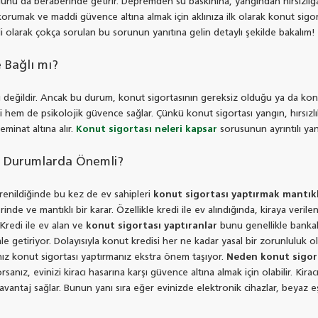
uğunu da beraberinde getirir. Depremden su baskınına, yangından hırsızlığ
korumak ve maddi güvence altına almak için aklınıza ilk olarak konut sigo
gili olarak çokça sorulan bu sorunun yanıtına gelin detaylı şekilde bakalım!
 Bağlı mı?
 değildir. Ancak bu durum, konut sigortasının gereksiz olduğu ya da kon
em de psikolojik güvence sağlar. Çünkü konut sigortası yangın, hırsızlık, su
teminat altına alır.
Konut sigortası neleri kapsar
sorusunun ayrıntılı yanıt
i Durumlarda Önemli?
renildiğinde bu kez de ev sahipleri
konut sigortası yaptırmak mantıkl
nde ve mantıklı bir karar. Özellikle kredi ile ev alındığında, kiraya veri
Kredi ile ev alan ve
konut sigortası yaptıranlar
bunu genellikle bankal
le getiriyor. Dolayısıyla konut kredisi her ne kadar yasal bir zorunluluk
nız konut sigortası yaptırmanız ekstra önem taşıyor.
Neden konut sigort
anız, evinizi kiracı hasarına karşı güvence altına almak için olabilir. Kirac
vantaj sağlar. Bunun yanı sıra eğer evinizde elektronik cihazlar, beyaz eş