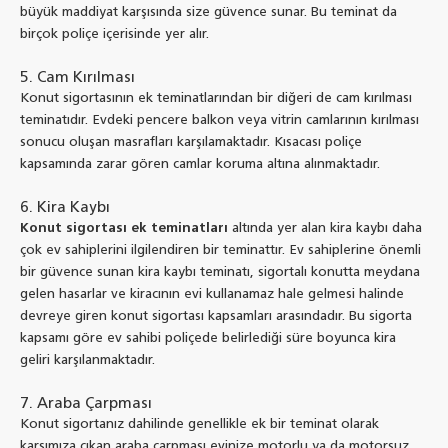
büyük maddiyat karşısında size güvence sunar. Bu teminat da
birçok poliçe içerisinde yer alır.
5. Cam Kırılması
Konut sigortasının ek teminatlarından bir diğeri de cam kırılması
teminatıdır. Evdeki pencere balkon veya vitrin camlarının kırılması
sonucu oluşan masrafları karşılamaktadır. Kısacası poliçe
kapsamında zarar gören camlar koruma altına alınmaktadır.
6. Kira Kaybı
Konut sigortası ek teminatları
altında yer alan kira kaybı daha
çok ev sahiplerini ilgilendiren bir teminattır. Ev sahiplerine önemli
bir güvence sunan kira kaybı teminatı, sigortalı konutta meydana
gelen hasarlar ve kiracının evi kullanamaz hale gelmesi halinde
devreye giren konut sigortası kapsamları arasındadır. Bu sigorta
kapsamı göre ev sahibi poliçede belirlediği süre boyunca kira
geliri karşılanmaktadır.
7. Araba Çarpması
Konut sigortanız dahilinde genellikle ek bir teminat olarak
karşımıza çıkan araba çarpması evinize motorlu ya da motorsuz