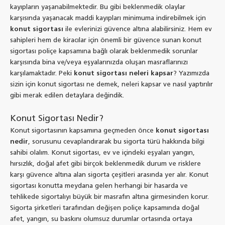
kayıpların yaşanabilmektedir. Bu gibi beklenmedik olaylar
karşısında yaşanacak maddi kayıpları minimuma indirebilmek için
konut sigortası
ile evlerinizi güvence altına alabilirsiniz. Hem ev
sahipleri hem de kiracılar için önemli bir güvence sunan konut
sigortası poliçe kapsamına bağlı olarak beklenmedik sorunlar
karşısında bina ve/veya eşyalarınızda oluşan masraflarınızı
karşılamaktadır. Peki
konut sigortası neleri kapsar
? Yazımızda
sizin için konut sigortası ne demek, neleri kapsar ve nasıl yaptırılır
gibi merak edilen detaylara değindik.
Konut Sigortası Nedir?
Konut sigortasının kapsamına geçmeden önce
konut sigortası
nedir
, sorusunu cevaplandırarak bu sigorta türü hakkında bilgi
sahibi olalım. Konut sigortası, ev ve içindeki eşyaları yangın,
hırsızlık, doğal afet gibi birçok beklenmedik durum ve risklere
karşı güvence altına alan sigorta çeşitleri arasında yer alır. Konut
sigortası konutta meydana gelen herhangi bir hasarda ve
tehlikede sigortalıyı büyük bir masrafın altına girmesinden korur.
Sigorta şirketleri tarafından değişen poliçe kapsamında doğal
afet, yangın, su baskını olumsuz durumlar ortasında ortaya