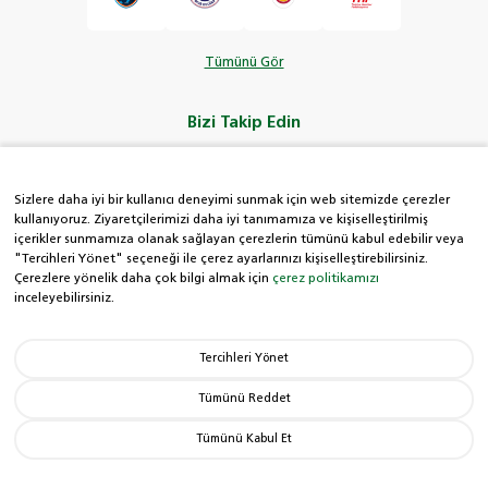
Tümünü Gör
Bizi Takip Edin
Sizlere daha iyi bir kullanıcı deneyimi sunmak için web sitemizde çerezler
kullanıyoruz. Ziyaretçilerimizi daha iyi tanımamıza ve kişiselleştirilmiş
içerikler sunmamıza olanak sağlayan çerezlerin tümünü kabul edebilir veya
HDI Kolay Hat
"Tercihleri Yönet" seçeneği ile çerez ayarlarınızı kişiselleştirebilirsiniz.
Çerezlere yönelik daha çok bilgi almak için
çerez politikamızı
inceleyebilirsiniz.
0850 222 8 434
Tercihleri Yönet
Hak Sahiplerince
Aranmayan Paralar
Tümünü Reddet
Tümünü Kabul Et
© Copyright 2026 HDI Sigorta. Tüm hakları saklıdır.