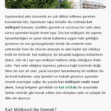
Gayrimenkul alım sürecinde en çok dikkat edilmesi gereken
konulardan biri, taşınmazın tapu türüdür. Bu noktada
kat
mülkiyeti
kavramı, özellikle güvenli ve sorunsuz bir satın alma
süreci açısından büyük önem taşır. Zira kat mülkiyeti, bir yapının
tamamlandığını ve yasal olarak kullanıma uygun hale geldiğini
gösteren en net göstergelerden biridir. Bu nedenle hem
yatırımcılar hem de oturum amacıyla ev alan kişiler için oldukça
kritik bir kriterdir. Kat mülkiyeti, bir binadaki bağımsız bölümlerin
(daire, ofis vb.) ayrı ayrı mülkiyet hakkına sahip olduğunu ifade
eder. Yani satın aldığınız taşınmaz yalnızca kağıt üzerinde değil,
fiilen de size ait olan, yasal süreçleri tamamlanmış bir mülktür. Bu
da kredi kullanımı, satış işlemleri ve hukuki güvence açısından
önemli avantajlar sağlar. Bu yazıda
kat mülkiyeti nedir nasıl
alınır
, hangi belgeler gereklidir ve
kat irtifakı
ile arasındaki
farklar nelerdir gibi merak edilen tüm detayları sade ve anlaşılır bir
dille ele alıyoruz.
Kat Mülkiyeti Ne Demek?