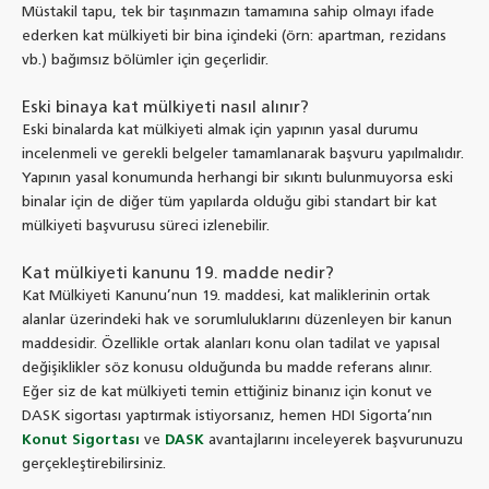
Müstakil tapu, tek bir taşınmazın tamamına sahip olmayı ifade
ederken kat mülkiyeti bir bina içindeki (örn: apartman, rezidans
vb.) bağımsız bölümler için geçerlidir.
Eski binaya kat mülkiyeti nasıl alınır?
Eski binalarda kat mülkiyeti almak için yapının yasal durumu
incelenmeli ve gerekli belgeler tamamlanarak başvuru yapılmalıdır.
Yapının yasal konumunda herhangi bir sıkıntı bulunmuyorsa eski
binalar için de diğer tüm yapılarda olduğu gibi standart bir kat
mülkiyeti başvurusu süreci izlenebilir.
Kat mülkiyeti kanunu 19. madde nedir?
Kat Mülkiyeti Kanunu’nun 19. maddesi, kat maliklerinin ortak
alanlar üzerindeki hak ve sorumluluklarını düzenleyen bir kanun
maddesidir. Özellikle ortak alanları konu olan tadilat ve yapısal
değişiklikler söz konusu olduğunda bu madde referans alınır.
Eğer siz de kat mülkiyeti temin ettiğiniz binanız için konut ve
DASK sigortası yaptırmak istiyorsanız, hemen HDI Sigorta’nın
Konut Sigortası
ve
DASK
avantajlarını inceleyerek başvurunuzu
gerçekleştirebilirsiniz.