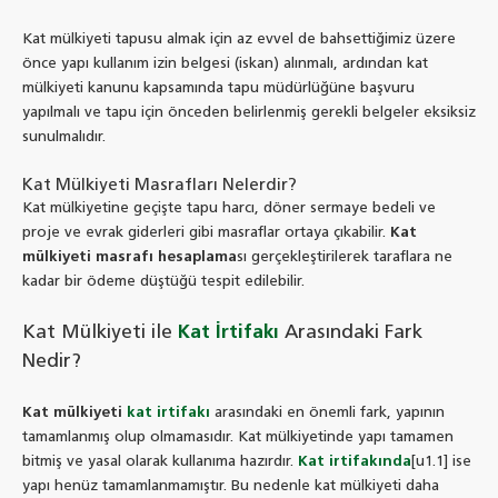
Kat mülkiyeti tapusu almak için az evvel de bahsettiğimiz üzere
önce yapı kullanım izin belgesi (iskan) alınmalı, ardından kat
mülkiyeti kanunu kapsamında tapu müdürlüğüne başvuru
yapılmalı ve tapu için önceden belirlenmiş gerekli belgeler eksiksiz
sunulmalıdır.
Kat Mülkiyeti Masrafları Nelerdir?
Kat mülkiyetine geçişte tapu harcı, döner sermaye bedeli ve
proje ve evrak giderleri gibi masraflar ortaya çıkabilir.
Kat
mülkiyeti masrafı hesaplama
sı gerçekleştirilerek taraflara ne
kadar bir ödeme düştüğü tespit edilebilir.
Kat Mülkiyeti ile
Kat İrtifakı
Arasındaki Fark
Nedir?
Kat mülkiyeti
kat irtifakı
arasındaki en önemli fark, yapının
tamamlanmış olup olmamasıdır. Kat mülkiyetinde yapı tamamen
bitmiş ve yasal olarak kullanıma hazırdır.
Kat irtifakında
[u1.1] ise
yapı henüz tamamlanmamıştır. Bu nedenle kat mülkiyeti daha