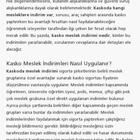
risk değerlendirmesine, kullanım alışkanlıklarına ve güvenli sürüş
alışkanlıklarına dayalı olarak belirlenmektedir.
Kaskoda hangi
mesleklere indirim var
, sorusu, araç sahipleri arasında kasko
yaptırırken bu avantajlı fırsattan nasıl faydalanabileceğini
öğrenmek isteyenler tarafından ilgi çeken bir fırsat olarak hep
merak edilir. Bu yazıda,
kasko meslek indirimi nedir
, kimler bu
indirimden yararlanabilir, sorularının cevaplarına dair detayları ele
alacağız.
Kasko Meslek İndirimleri Nasıl Uygulanır?
Kaskoda meslek indirimi
sigorta şirketlerinin belirli meslek
gruplarına özel avantajlar sunarak kasko sigortası fiyatının
düşürülmesi vasıtasıyla uygulanır. Meslek indirimleri kapsamında
öğretmen, üniversite öğretim üyesi, polis, memur, çiftçi gibi pek
çok meslek grubuna özel direkt uygulanan indirimler bulunur.
Ayrıca poliçe şartlarında belirtilen diğer kapsamında geçen meslek
grupları varsa bunlar da indirimden yararlanabilir. Meslek
indirimlerinden faydalanmak için sigorta yaptırırken çalıştığınız
mesleği bildirmeniz gerekir. Bildirdiğiniz mesleğiniz sizin
tarafınızdan beyan edilmiş olarak kabul edilir ve hasar durumunda