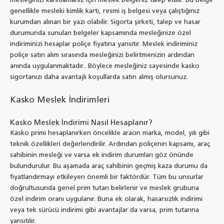
mesleğinizi kanıtlamanız için meslek belgeniz talep edilir. Bu belge
genellikle mesleki kimlik kartı, resmi iş belgesi veya çalıştığınız
kurumdan alınan bir yazı olabilir. Sigorta şirketi, talep ve hasar
durumunda sunulan belgeler kapsamında mesleğinize özel
indiriminizi hesaplar poliçe fiyatına yansıtır. Meslek indiriminiz
poliçe satın alım sırasında mesleğinizi belirtmenizin ardından
anında uygulanmaktadır.. Böylece mesleğiniz sayesinde kasko
sigortanızı daha avantajlı koşullarda satın almış olursunuz.
Kasko Meslek İndirimleri
Kasko Meslek İndirimi Nasıl Hesaplanır?
Kasko primi hesaplanırken öncelikle aracın marka, model, yılı gibi
teknik özellikleri değerlendirilir. Ardından poliçenin kapsamı, araç
sahibinin mesleği ve varsa ek indirim durumları göz önünde
bulundurulur. Bu aşamada araç sahibinin geçmiş kaza durumu da
fiyatlandırmayı etkileyen önemli bir faktördür. Tüm bu unsurlar
doğrultusunda genel prim tutarı belirlenir ve meslek grubuna
özel indirim oranı uygulanır. Buna ek olarak, hasarsızlık indirimi
veya tek sürücü indirimi gibi avantajlar da varsa, prim tutarına
yansıtılır.