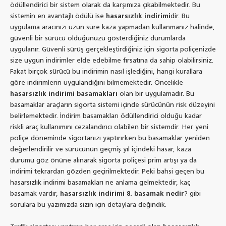
ödüllendirici bir sistem olarak da karşımıza çıkabilmektedir. Bu
sistemin en avantajlı ödülü ise
hasarsızlık indirimi
dir. Bu
uygulama aracınızı uzun süre kaza yapmadan kullanmanız halinde,
güvenli bir sürücü olduğunuzu gösterdiğiniz durumlarda
uygulanır. Güvenli sürüş gerçekleştirdiğiniz için sigorta poliçenizde
size uygun indirimler elde edebilme fırsatına da sahip olabilirsiniz.
Fakat birçok sürücü bu indirimin nasıl işlediğini, hangi kurallara
göre indirimlerin uygulandığını bilmemektedir. Öncelikle
hasarsızlık indirimi basamakları
olan bir uygulamadır. Bu
basamaklar araçların sigorta sistemi içinde sürücünün risk düzeyini
belirlemektedir. İndirim basamakları ödüllendirici olduğu kadar
riskli araç kullanımını cezalandırıcı olabilen bir sistemdir. Her yeni
poliçe döneminde sigortanızı yaptırırken bu basamaklar yeniden
değerlendirilir ve sürücünün geçmiş yıl içindeki hasar, kaza
durumu göz önüne alınarak sigorta poliçesi prim artışı ya da
indirimi tekrardan gözden geçirilmektedir. Peki bahsi geçen bu
hasarsızlık indirimi basamakları ne anlama gelmektedir, kaç
basamak vardır,
hasarsızlık indirimi 8. basamak nedir
? gibi
sorulara bu yazımızda sizin için detaylara değindik.