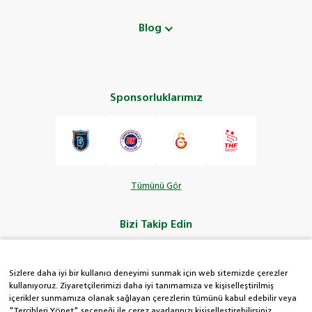
Blog
Sponsorluklarımız
Tümünü Gör
Bizi Takip Edin
Sizlere daha iyi bir kullanıcı deneyimi sunmak için web sitemizde çerezler
kullanıyoruz. Ziyaretçilerimizi daha iyi tanımamıza ve kişiselleştirilmiş
içerikler sunmamıza olanak sağlayan çerezlerin tümünü kabul edebilir veya
HDI Kolay Hat
"Tercihleri Yönet" seçeneği ile çerez ayarlarınızı kişiselleştirebilirsiniz.