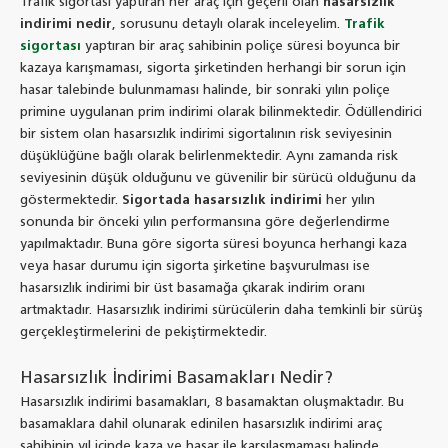
Trafik sigortası yaptıran her araç için geçerli olan
hasarsızlık
indirimi nedir
, sorusunu detaylı olarak inceleyelim.
Trafik
sigortası
yaptıran bir araç sahibinin poliçe süresi boyunca bir
kazaya karışmaması, sigorta şirketinden herhangi bir sorun için
hasar talebinde bulunmaması halinde, bir sonraki yılın poliçe
primine uygulanan prim indirimi olarak bilinmektedir. Ödüllendirici
bir sistem olan hasarsızlık indirimi sigortalının risk seviyesinin
düşüklüğüne bağlı olarak belirlenmektedir. Aynı zamanda risk
seviyesinin düşük olduğunu ve güvenilir bir sürücü olduğunu da
göstermektedir.
Sigortada hasarsızlık indirimi
her yılın
sonunda bir önceki yılın performansına göre değerlendirme
yapılmaktadır. Buna göre sigorta süresi boyunca herhangi kaza
veya hasar durumu için sigorta şirketine başvurulması ise
hasarsızlık indirimi bir üst basamağa çıkarak indirim oranı
artmaktadır. Hasarsızlık indirimi sürücülerin daha temkinli bir sürüş
gerçekleştirmelerini de pekiştirmektedir.
Hasarsızlık İndirimi Basamakları Nedir?
Hasarsızlık indirimi basamakları, 8 basamaktan oluşmaktadır. Bu
basamaklara dahil olunarak edinilen hasarsızlık indirimi araç
sahibinin yıl içinde kaza ve hasar ile karşılaşmaması halinde