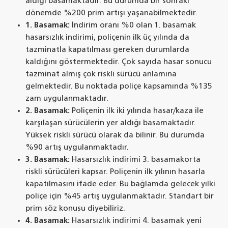
aldığı basamaktadır. Bu durumda bir sonraki
dönemde %200 prim artışı yaşanabilmektedir.
1. Basamak:
İndirim oranı %0 olan 1. basamak
hasarsızlık indirimi, poliçenin ilk üç yılında da
tazminatla kapatılması gereken durumlarda
kaldığını göstermektedir. Çok sayıda hasar sonucu
tazminat almış çok riskli sürücü anlamına
gelmektedir. Bu noktada poliçe kapsamında %135
zam uygulanmaktadır.
2. Basamak:
Poliçenin ilk iki yılında hasar/kaza ile
karşılaşan sürücülerin yer aldığı basamaktadır.
Yüksek riskli sürücü olarak da bilinir. Bu durumda
%90 artış uygulanmaktadır.
3. Basamak:
Hasarsızlık indirimi 3. basamakorta
riskli sürücüleri kapsar. Poliçenin ilk yılının hasarla
kapatılmasını ifade eder. Bu bağlamda gelecek yılki
poliçe için %45 artış uygulanmaktadır. Standart bir
prim söz konusu diyebiliriz.
4. Basamak:
Hasarsızlık indirimi 4. basamak yeni