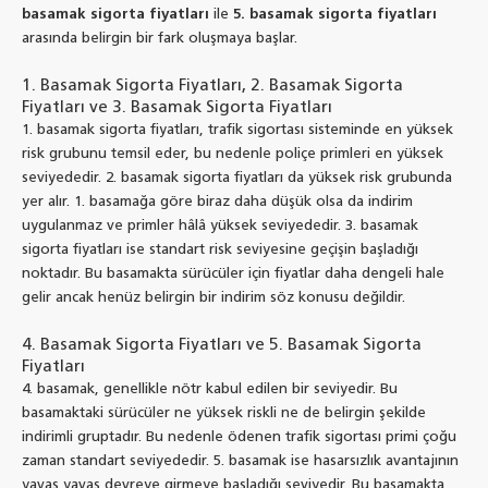
basamak sigorta fiyatları
ile
5. basamak sigorta fiyatları
arasında belirgin bir fark oluşmaya başlar.
1. Basamak Sigorta Fiyatları, 2. Basamak Sigorta
Fiyatları ve 3. Basamak Sigorta Fiyatları
1. basamak sigorta fiyatları, trafik sigortası sisteminde en yüksek
risk grubunu temsil eder, bu nedenle poliçe primleri en yüksek
seviyededir. 2. basamak sigorta fiyatları da yüksek risk grubunda
yer alır. 1. basamağa göre biraz daha düşük olsa da indirim
uygulanmaz ve primler hâlâ yüksek seviyededir. 3. basamak
sigorta fiyatları ise standart risk seviyesine geçişin başladığı
noktadır. Bu basamakta sürücüler için fiyatlar daha dengeli hale
gelir ancak henüz belirgin bir indirim söz konusu değildir.
4. Basamak Sigorta Fiyatları ve 5. Basamak Sigorta
Fiyatları
4. basamak, genellikle nötr kabul edilen bir seviyedir. Bu
basamaktaki sürücüler ne yüksek riskli ne de belirgin şekilde
indirimli gruptadır. Bu nedenle ödenen trafik sigortası primi çoğu
zaman standart seviyededir. 5. basamak ise hasarsızlık avantajının
yavaş yavaş devreye girmeye başladığı seviyedir. Bu basamakta