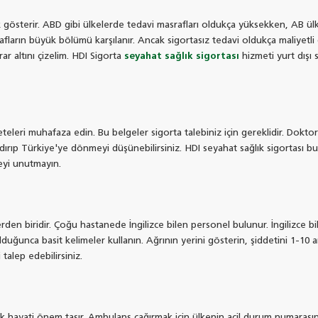
ık gösterir. ABD gibi ülkelerde tedavi masrafları oldukça yüksekken, AB ü
rafların büyük bölümü karşılanır. Ancak sigortasız tedavi oldukça maliyetli
r altını çizelim. HDI Sigorta
seyahat sağlık sigortası
hizmeti yurt dışı 
teleri muhafaza edin. Bu belgeler sigorta talebiniz için gereklidir. Doktor
ıp Türkiye'ye dönmeyi düşünebilirsiniz. HDI seyahat sağlık sigortası bu 
meyi unutmayın.
rden biridir. Çoğu hastanede İngilizce bilen personel bulunur. İngilizce b
lduğunca basit kelimeler kullanın. Ağrının yerini gösterin, şiddetini 1-10 
alep edebilirsiniz.
tmek hayati önem taşır. Ambulans çağırmak için ülkenin acil durum numarası