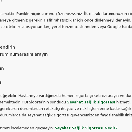
?
aktır. Panikle hiçbir sorunu çözemezssiniz. İlk olarak durumunuzun ciddiy
neye gitmeniz gerekir. Hafif rahatsızlıklar için önce dinlenmeyi deneyin. 
e otelin resepsiyonundan, yerel turizm ofislerinden veya Google haritala
endirin
urum numarasını arayın
ın
mı
değişebilir. Hastaneye vardığınızda hemen sigorta şirketinizi arayın ve dur
emektedir. HDI Sigorta'nın sunduğu
Seyahat sağlık sigortası
hizmeti, 
gerektiren durumlardan refakatçi ihtiyacı ve nakil işlemlerine kadar sağl
 durumlarda da seyahat sağlık sigortası güvencemizden faydalanabilirsiniz
 yazımızı incelemeden geçmeyin:
Seyahat Sağlık Sigortası Nedir?