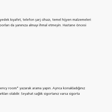
 yedek kıyafet, telefon şarj cihazı, temel hijyen malzemeleri
 raporları da yanınıza almayı ihmal etmeyin. Hastane öncesi
gency room" yazarak arama yapın. Ayrıca konakladığınız
kları olabilir. Seyahat sağlık sigortanız varsa sigorta