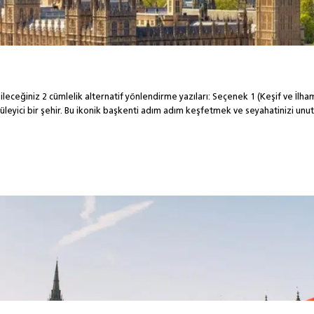
ileceğiniz 2 cümlelik alternatif yönlendirme yazıları: Seçenek 1 (Keşif ve İlha
yüleyici bir şehir. Bu ikonik başkenti adım adım keşfetmek ve seyahatinizi un