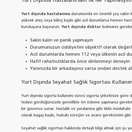
Yurt Dışında Hastalanırsam İlk Ne Yapmalıyım
Yurt dışında hastalanma
durumunda en önemli şey sakin kalm
yüksek ateş veya bilinç kaybı gibi acil durumlarsa hemen hasta
kuruluşuna başvurun.
Yurt dışında doktor
bulmanız gerekirs
Sakin kalın ve panik yapmayın
Durumunuzun ciddiyetini objektif olarak değerl
Acil durumlarda hemen 112 veya ülkenin acil d
Hafif rahatsızlıklarda önce dinlenmeyi deneyin
Yanınızda bir arkadaşınız varsa ondan destek al
Yurt Dışında Seyahat Sağlık Sigortası Kullanı
Yurt dışında sigorta kullanımı süreci sigorta şirketinize göre 
tedavi gördüğünüzde genellikle ön ödeme yapmanız gerekm
bir güvence sunar. Hastalık ve yaralanma gibi tıbbi müdahale 
olarak bagaj kaybı, hukuki süreçler ve avans gereksinimi gibi
Seyahat sağlık sigortası hakkında detaylı bilgi almak için şu