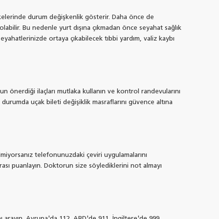
lkelerinde durum değişkenlik gösterir. Daha önce de
 olabilir. Bu nedenle yurt dışına çıkmadan önce seyahat sağlık
seyahatlerinizde ortaya çıkabilecek tıbbi yardım, valiz kaybı
un önerdiği ilaçları mutlaka kullanın ve kontrol randevularını
durumda uçak bileti değişiklik masraflarını güvence altına
ilmiyorsanız telefonunuzdaki çeviri uygulamalarını
arası puanlayın. Doktorun size söylediklerini not almayı
nı arayın. Avrupa'da 112, ABD'de 911, İngiltere'de 999