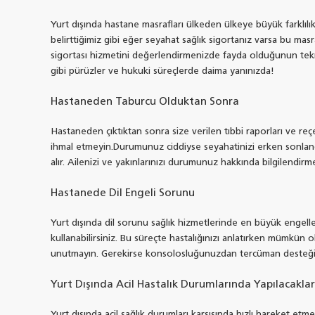
Yurt dışında hastane masrafları ülkeden ülkeye büyük farklıl
belirttiğimiz gibi eğer seyahat sağlık sigortanız varsa bu mas
sigortası hizmetini değerlendirmenizde fayda olduğunun tekra
gibi pürüzler ve hukuki süreçlerde daima yanınızda!
Hastaneden Taburcu Olduktan Sonra
Hastaneden çıktıktan sonra size verilen tıbbi raporları ve reçe
ihmal etmeyin.Durumunuz ciddiyse seyahatinizi erken sonlandır
alır. Ailenizi ve yakınlarınızı durumunuz hakkında bilgilendir
Hastanede Dil Engeli Sorunu
Yurt dışında dil sorunu sağlık hizmetlerinde en büyük engelle
kullanabilirsiniz. Bu süreçte hastalığınızı anlatırken mümkün o
unutmayın. Gerekirse konsolosluğunuzdan tercüman desteği t
Yurt Dışında Acil Hastalık Durumlarında Yapılacaklar
Yurt dışında acil sağlık durumları karşısında hızlı hareket e