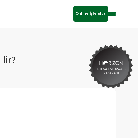
Online İşlemler
lir?