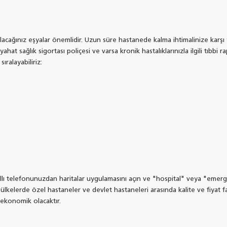
alacağınız eşyalar önemlidir. Uzun süre hastanede kalma ihtimalinize karşı
hat sağlık sigortası poliçesi ve varsa kronik hastalıklarınızla ilgili tıbbi
ıralayabiliriz:
lı telefonunuzdan haritalar uygulamasını açın ve "hospital" veya "emer
ülkelerde özel hastaneler ve devlet hastaneleri arasında kalite ve fiyat far
 ekonomik olacaktır.