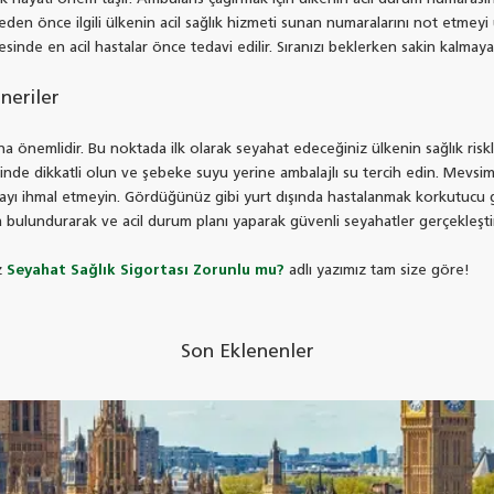
eden önce ilgili ülkenin acil sağlık hizmeti sunan numaralarını not etmeyi
inde en acil hastalar önce tedavi edilir. Sıranızı beklerken sakin kalmaya ça
neriler
 önemlidir. Bu noktada ilk olarak seyahat edeceğiniz ülkenin sağlık riskler
inde dikkatli olun ve şebeke suyu yerine ambalajlı su tercih edin. Mevsim
almayı ihmal etmeyin. Gördüğünüz gibi yurt dışında hastalanmak korkutucu g
da bulundurarak ve acil durum planı yaparak güvenli seyahatler gerçekleştir
iz
Seyahat Sağlık Sigortası Zorunlu mu?
adlı yazımız tam size göre!
Son Eklenenler