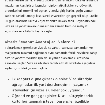
edebilmesine denir. Vizesiz ülkeler belirlenirken, ülkeler arasında
imzalanan karşılıklı anlaşmalar, diplomatik ilişkiler ve güvenlik
protokolleri önemli rol oynar. Vizesiz giriş hakkı, çoğu zaman
sadece turistik amaçlı kısa süreli ziyaretler için geçerli olup, 30 ile
90 gün arasında ülkeyi keşfetmenize imkan tanır. Seyahatinizde
vizesiz seyahat imkanı olması hem zaman hem de maliyet
açısından size büyük fayda sağlar.
Vizesiz Seyahat Avantajları Nelerdir?
Tekrarlamak gerekirse vizesiz seyahat, yalnızca zamandan ve
maliyetten tasarruf sağlamaz; aynı zamanda farklı zevklere sahip
tüm seyahat tutkunları için de seyahat planlaması sırasında
esneklik sağlar. Vizesiz ülkeleri tercih etmek özellikle aşağıdaki
kişiler için oldukça avantajlıdır:
İlk kez yurt dışına çıkacak olanlar: Vize süreciyle
uğraşmadan ilk yurt dışı deneyimini yaşamak
isteyenler için vizesiz ülkeler çok uygundur.
Öğrenci ve genç gezginler: Kısıtlı bütçeyle farklı
kültürleri tanımak isteyen öğrenciler özellikle