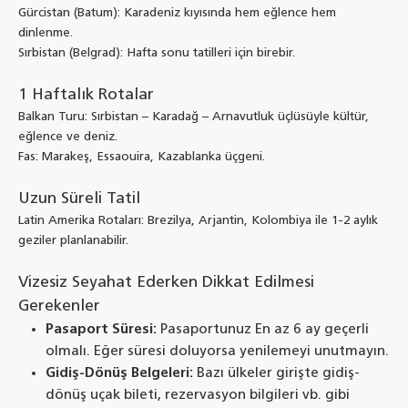
Gürcistan (Batum): Karadeniz kıyısında hem eğlence hem
dinlenme.
Sırbistan (Belgrad): Hafta sonu tatilleri için birebir.
1 Haftalık Rotalar
Balkan Turu: Sırbistan – Karadağ – Arnavutluk üçlüsüyle kültür,
eğlence ve deniz.
Fas: Marakeş, Essaouira, Kazablanka üçgeni.
Uzun Süreli Tatil
Latin Amerika Rotaları: Brezilya, Arjantin, Kolombiya ile 1-2 aylık
geziler planlanabilir.
Vizesiz Seyahat Ederken Dikkat Edilmesi
Gerekenler
Pasaport Süresi:
Pasaportunuz En az 6 ay geçerli
olmalı. Eğer süresi doluyorsa yenilemeyi unutmayın.
Gidiş-Dönüş Belgeleri:
Bazı ülkeler girişte gidiş-
dönüş uçak bileti, rezervasyon bilgileri vb. gibi