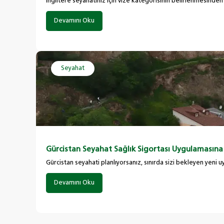
İngiltere seyahatiniz için vize kategorisinin belirlenmesind
Devamını Oku
Seyahat
Gürcistan Seyahat Sağlık Sigortası Uygulamasına 
Gürcistan seyahati planlıyorsanız, sınırda sizi bekleyen yen
Devamını Oku