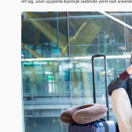
Jet lag, uzun uçuşlarda biyolojik saatinizle yerel saat arası