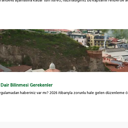
en randevu aşamasına kadar tüm süreci, hazırladığımız bu kapsamlı rehberde ad
Dair Bilinmesi Gerekenler
i uygulamadan haberiniz var mı? 2026 itibarıyla zorunlu hale gelen düzenleme 