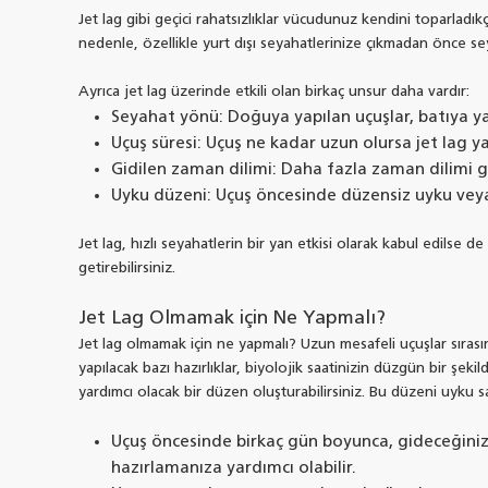
Jet lag gibi geçici rahatsızlıklar vücudunuz kendini toparladık
nedenle, özellikle yurt dışı seyahatlerinize çıkmadan önce se
Ayrıca jet lag üzerinde etkili olan birkaç unsur daha vardır:
Seyahat yönü: Doğuya yapılan uçuşlar, batıya yapıl
Uçuş süresi: Uçuş ne kadar uzun olursa jet lag y
Gidilen zaman dilimi: Daha fazla zaman dilimi ge
Uyku düzeni: Uçuş öncesinde düzensiz uyku veya ye
Jet lag, hızlı seyahatlerin bir yan etkisi olarak kabul edilse d
getirebilirsiniz.
Jet Lag Olmamak için Ne Yapmalı?
Jet lag olmamak için ne yapmalı? Uzun mesafeli uçuşlar sırası
yapılacak bazı hazırlıklar, biyolojik saatinizin düzgün bir ş
yardımcı olacak bir düzen oluşturabilirsiniz. Bu düzeni uyku saat
Uçuş öncesinde birkaç gün boyunca, gideceğiniz 
hazırlamanıza yardımcı olabilir.