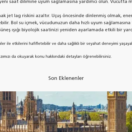
eni saat dilimine uyum sağlamasına yardımcı olun. Vücutta me
 jet lag riskini azaltır. Uçuş öncesinde dinlenmiş olmak, enerj
rebilir. Bol su içmek, vücudunuzun daha hızlı uyum sağlamasına y
üneş ışığı biyolojik saatinizi yeniden ayarlamada etkili bir yar
e etkilerini hafifletebilir ve daha sağlıklı bir seyahat deneyimi yaşayabi
azımızı da okuyarak konu hakkındaki detayları öğrenebilirsiniz.
Son Eklenenler