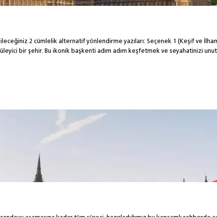
ileceğiniz 2 cümlelik alternatif yönlendirme yazıları: Seçenek 1 (Keşif ve İlha
yüleyici bir şehir. Bu ikonik başkenti adım adım keşfetmek ve seyahatinizi un