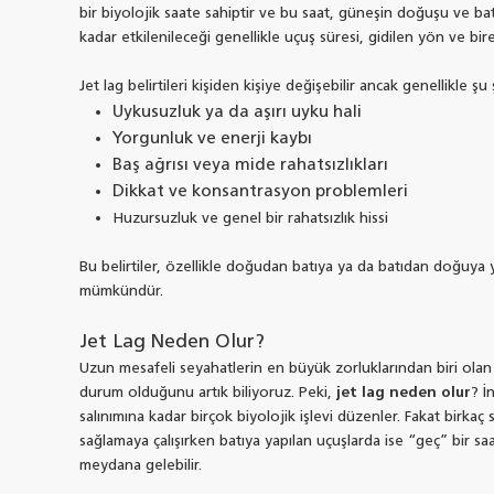
bir biyolojik saate sahiptir ve bu saat, güneşin doğuşu ve bat
kadar etkilenileceği genellikle uçuş süresi, gidilen yön ve bi
Jet lag belirtileri kişiden kişiye değişebilir ancak genellikle şu ş
Uykusuzluk ya da aşırı uyku hali
Yorgunluk ve enerji kaybı
Baş ağrısı veya mide rahatsızlıkları
Dikkat ve konsantrasyon problemleri
Huzursuzluk ve genel bir rahatsızlık hissi
Bu belirtiler, özellikle doğudan batıya ya da batıdan doğuya
mümkündür.
Jet Lag Neden Olur?
Uzun mesafeli seyahatlerin en büyük zorluklarından biri olan
durum olduğunu artık biliyoruz. Peki,
jet lag neden olur
? İ
salınımına kadar birçok biyolojik işlevi düzenler. Fakat bi
sağlamaya çalışırken batıya yapılan uçuşlarda ise “geç” bir saat
meydana gelebilir.