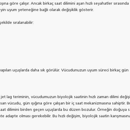
ışına göre çalışır. Ancak birkaç saat dilimini aşan hızlı seyahatler sıras
reyin uyum yeteneğine bağlı olarak değişiklik gösterir.
ekilde sıralanabilir:
 yapılan uçuşlarda daha sık görülür. Vücudunuzun uyum süreci birkaç gün 
 jet lag teriminin, vücudumuzun biyolojik saatinin hızlı zaman dilimi de
nsan vücudu, gün ışığına göre çalışan bir iç saat mekanizmasına sahipt
rkaç saat dilimini birden geçen uçuşlarda bu düzen bozulur. Örneğin doğu
e adapte olması gerekebilir. Bu hızlı değişim, biyolojik saatin karışmasına y