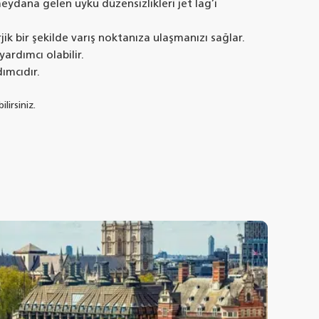
ydana gelen uyku düzensizlikleri jet lag’i
ik bir şekilde varış noktanıza ulaşmanızı sağlar.
ardımcı olabilir.
dımcıdır.
lirsiniz.