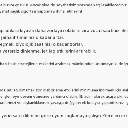
ça hızlıca çözülür. Ancak yine de seyahatiniz sırasında karşılaşabileceğiniz
yahat sağlık sigortası yaptırmayı ihmal etmeyin!
anlara kıyasla daha zorlayıcı olabilir; zira vücut saatinizi ile
aşama ihtimaliniz o kadar artar.
çmek, biyolojik saatinizi o kadar zorlar.
tersiz dinlenme, jet lag etkilerini artırabilir.
e bazı basit stratejilerle etkilerini azaltmak mümkündür. Unutmayın ki doğru
nda jet lag olmamak zor olabilir ama etkilerini minimuma indirmek için al
ekilde işlemeye devam etmesine yardımcı olabilir. İlk adım olarak uçuşa ç
lerinizi ve alışkanlıklarınızı yavaşça değiştirerek kolayca yapabilirsiniz. İ
yerin saat dilimine göre uyum sağlamaya çalışın. Geceleri erk