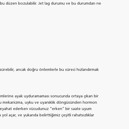
ında bu düzen bozulabilir. Jet lag durumu ve bu durumdan ne
sürebilir, ancak doğru önlemlerle bu süreci hızlandırmak
ğişimlerine ayak uyduramaması sonucunda ortaya çıkan bir
ir. Bu mekanizma, uyku ve uyanıklık döngüsünden hormon
ya seyahat ederken vücudunuz “erken” bir saate uyum
ol açar, ve yukarıda belirttiğimiz çeşitli rahatsızlıklar