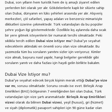
Dubai, son yılların hem turistik hem de iş amaçlı ziyaret edilen
yerlerden biri olarak yer alır. Gökdelenlerle kaplı bir silüete sahip
olan Dubai, dünyanın en lüks şehirleri arasında yer alır. Alışveriş
merkezleri, çöl safarileri, yapay adaları ve benzersiz mimarisiyle
dikkatleri üzerine çekmektedir. Türk vatandaşları da bu popüler
şehre yoğun ilgi göstermektedir. Özellikle kış aylarında daha sıcak
bir yere gitmek isteyenlerin bir numaralı tercihi olmaktadır. Peki
sıklıkla tercih edilen
Dubai vize istiyor mu
? Dubai'ye seyahat
edeceklerin aklındaki en önemli soru olan vize olmaktadır. Bu
yazımızda tüm bu soruların yanıtını sizler için veriyoruz. Kimler
vize almalı, başvuru nasıl yapılır, hangi belgeler gereklidir gibi
soruların yanıtı ve daha fazlası için haydi gelin birlikte bakalım.
Dubai Vize İstiyor mu?
Dubai'ye seyahat edecek birçok kişinin merak ettiği
Dubai'ye vize
var mı
, sorusu olmaktadır. Sorunu cevabı ise evet. Birleşik Arap
Emirlikleri (BAE) bölgesinin 7 emirliğinden biri olan Dubai, Türk
vatandaşları için vize şartı aranmaktadır.
Birleşik Arap Emirlikleri
vizesi
olarak da bilinen
Dubai vizesi
, yeşil (hususi), gri (hizmet)
ve siyah (diplomatik) pasaport sahipleri için 90 güne kadar olan