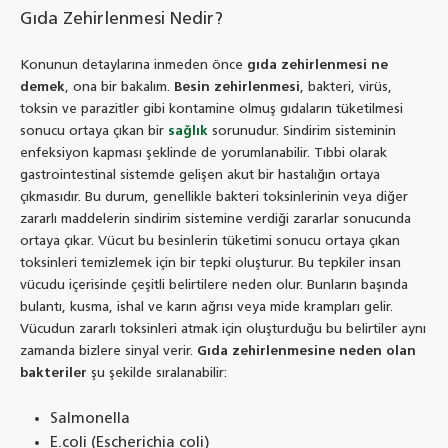
Gıda Zehirlenmesi Nedir?
Konunun detaylarına inmeden önce
gıda zehirlenmesi ne
demek
, ona bir bakalım.
Besin zehirlenmesi
, bakteri, virüs,
toksin ve parazitler gibi kontamine olmuş gıdaların tüketilmesi
sonucu ortaya çıkan bir
sağlık
sorunudur. Sindirim sisteminin
enfeksiyon kapması şeklinde de yorumlanabilir. Tıbbi olarak
gastrointestinal sistemde gelişen akut bir hastalığın ortaya
çıkmasıdır. Bu durum, genellikle bakteri toksinlerinin veya diğer
zararlı maddelerin sindirim sistemine verdiği zararlar sonucunda
ortaya çıkar. Vücut bu besinlerin tüketimi sonucu ortaya çıkan
toksinleri temizlemek için bir tepki oluşturur. Bu tepkiler insan
vücudu içerisinde çeşitli belirtilere neden olur. Bunların başında
bulantı, kusma, ishal ve karın ağrısı veya mide krampları gelir.
Vücudun zararlı toksinleri atmak için oluşturduğu bu belirtiler aynı
zamanda bizlere sinyal verir.
Gıda zehirlenmesine neden olan
bakteriler
şu şekilde sıralanabilir:
Salmonella
E.coli (Escherichia coli)