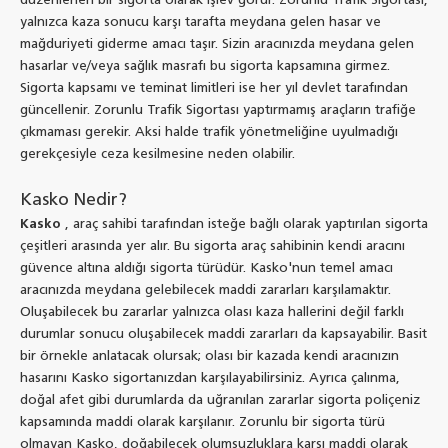
düzenlenen bir sigorta olarak işlev görür. Zorunlu Trafik Sigortası,
yalnızca kaza sonucu karşı tarafta meydana gelen hasar ve
mağduriyeti giderme amacı taşır. Sizin aracınızda meydana gelen
hasarlar ve/veya sağlık masrafı bu sigorta kapsamına girmez.
Sigorta kapsamı ve teminat limitleri ise her yıl devlet tarafından
güncellenir. Zorunlu Trafik Sigortası yaptırmamış araçların trafiğe
çıkmaması gerekir. Aksi halde trafik yönetmeliğine uyulmadığı
gerekçesiyle ceza kesilmesine neden olabilir.
Kasko Nedir?
Kasko
, araç sahibi tarafından isteğe bağlı olarak yaptırılan sigorta
çeşitleri arasında yer alır. Bu sigorta araç sahibinin kendi aracını
güvence altına aldığı sigorta türüdür. Kasko'nun temel amacı
aracınızda meydana gelebilecek maddi zararları karşılamaktır.
Oluşabilecek bu zararlar yalnızca olası kaza hallerini değil farklı
durumlar sonucu oluşabilecek maddi zararları da kapsayabilir. Basit
bir örnekle anlatacak olursak; olası bir kazada kendi aracınızın
hasarını Kasko sigortanızdan karşılayabilirsiniz. Ayrıca çalınma,
doğal afet gibi durumlarda da uğranılan zararlar sigorta poliçeniz
kapsamında maddi olarak karşılanır. Zorunlu bir sigorta türü
olmayan Kasko, doğabilecek olumsuzluklara karşı maddi olarak