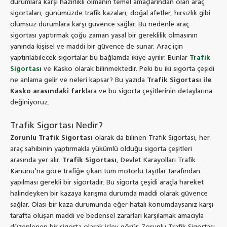
durumlara karşı hazırlıklı olmanın temel amaçlarından olan araç
sigortaları, günümüzde trafik kazaları, doğal afetler, hırsızlık gibi
olumsuz durumlara karşı güvence sağlar. Bu nedenle araç
sigortası yaptırmak çoğu zaman yasal bir gereklilik olmasının
yanında kişisel ve maddi bir güvence de sunar. Araç için
yaptırılabilecek sigortalar bu bağlamda ikiye ayrılır. Bunlar
Trafik
Sigortası
ve Kasko olarak bilinmektedir. Peki bu iki sigorta çeşidi
ne anlama gelir ve neleri kapsar? Bu yazıda
Trafik Sigortası ile
Kasko arasındaki fark
lara ve bu sigorta çeşitlerinin detaylarına
değiniyoruz.
Trafik Sigortası Nedir?
Zorunlu Trafik Sigortası
olarak da bilinen Trafik Sigortası, her
araç sahibinin yaptırmakla yükümlü olduğu sigorta çeşitleri
arasında yer alır.
Trafik Sigortası
, Devlet Karayolları Trafik
Kanunu'na göre trafiğe çıkan tüm motorlu taşıtlar tarafından
yapılması gerekli bir sigortadır. Bu sigorta çeşidi araçla hareket
halindeyken bir kazaya karışma durumda maddi olarak güvence
sağlar. Olası bir kaza durumunda eğer hatalı konumdaysanız karşı
tarafta oluşan maddi ve bedensel zararları karşılamak amacıyla