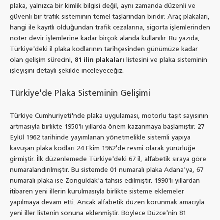
plaka, yalnızca bir kimlik bilgisi değil, aynı zamanda düzenli ve
güvenli bir trafik sisteminin temel taşlarından biridir. Araç plakaları,
hangi ile kayıtlı olduğundan trafik cezalarına, sigorta işlemlerinden
noter devir işlemlerine kadar birçok alanda kullanılır. Bu yazıda,
Türkiye'deki il plaka kodlarının tarihçesinden günümüze kadar
olan gelişim sürecini,
81 ilin plakaları
listesini ve plaka sisteminin
işleyişini detaylı şekilde inceleyeceğiz.
Türkiye'de Plaka Sisteminin Gelişimi
Türkiye Cumhuriyeti'nde plaka uygulaması, motorlu taşıt sayısının
artmasıyla birlikte 1950'li yıllarda önem kazanmaya başlamıştır. 27
Eylül 1962 tarihinde yayımlanan yönetmelikle sistemli yapıya
kavuşan plaka kodları 24 Ekim 1962'de resmi olarak yürürlüğe
girmiştir. İlk düzenlemede Türkiye'deki 67 il, alfabetik sıraya göre
numaralandırılmıştır. Bu sistemde 01 numaralı plaka Adana'ya, 67
numaralı plaka ise Zonguldak'a tahsis edilmiştir. 1990'lı yıllardan
itibaren yeni illerin kurulmasıyla birlikte sisteme eklemeler
yapılmaya devam etti. Ancak alfabetik düzen korunmak amacıyla
yeni iller listenin sonuna eklenmiştir. Böylece Düzce'nin 81