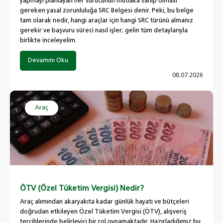
yapmayı planlayan her sürücünün mutlaka sahip olması
gereken yasal zorunluluğa SRC Belgesi denir. Peki, bu belge
tam olarak nedir, hangi araçlar için hangi SRC türünü almanız
gerekir ve başvuru süreci nasıl işler; gelin tüm detaylarıyla
birlikte inceleyelim.
Devamını Oku
08.07.2026
Araç
ÖTV (Özel Tüketim Vergisi) Nedir?
Araç alımından akaryakıta kadar günlük hayatı ve bütçeleri
doğrudan etkileyen Özel Tüketim Vergisi (ÖTV), alışveriş
tercihlerinde belirleyici bir rol oynamaktadır. Hazırladığımız bu