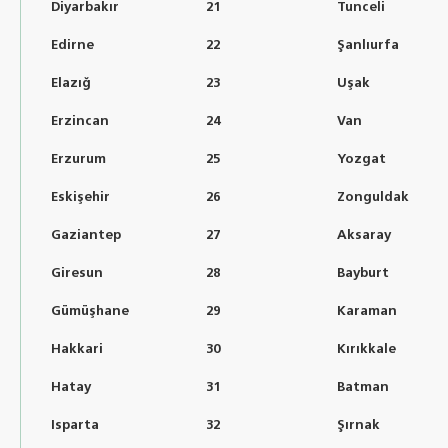
Diyarbakır
21
Tunceli
Edirne
22
Şanlıurfa
Elazığ
23
Uşak
Erzincan
24
Van
Erzurum
25
Yozgat
Eskişehir
26
Zonguldak
Gaziantep
27
Aksaray
Giresun
28
Bayburt
Gümüşhane
29
Karaman
Hakkari
30
Kırıkkale
Hatay
31
Batman
Isparta
32
Şırnak