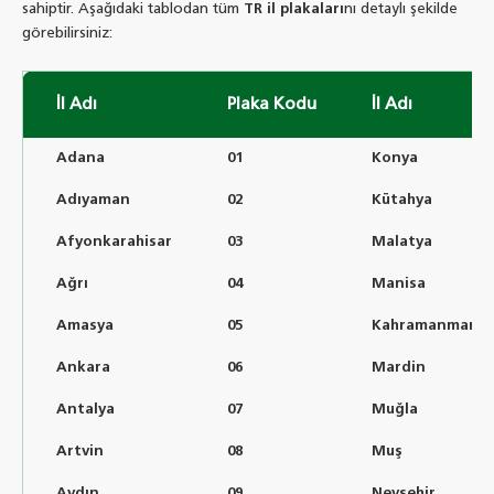
sahiptir. Aşağıdaki tablodan tüm
TR il plakaları
nı detaylı şekilde
görebilirsiniz:
İl Adı
Plaka Kodu
İl Adı
Adana
01
Konya
Adıyaman
02
Kütahya
Afyonkarahisar
03
Malatya
Ağrı
04
Manisa
Amasya
05
Kahramanmaraş
Ankara
06
Mardin
Antalya
07
Muğla
Artvin
08
Muş
Aydın
09
Nevşehir