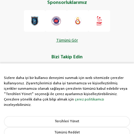
Sponsorluklarımız
Tümünü Gör
Bizi Takip Edin
Sizlere daha iyi bir kullanıcı deneyimi sunmak için web sitemizde çerezler
kullanıyoruz. Ziyaretçilerimizi daha iyi tanımamıza ve kişiselleştirilmiş
içerikler sunmamıza olanak sağlayan çerezlerin tümünü kabul edebilir veya
HDI Kolay Hat
"Tercihleri Yönet" seçeneği ile çerez ayarlarınızı kişiselleştirebilirsiniz.
Çerezlere yönelik daha çok bilgi almak için
çerez politikamızı
inceleyebilirsiniz.
0850 222 8 434
Tercihleri Yönet
Hak Sahiplerince
Aranmayan Paralar
Tümünü Reddet