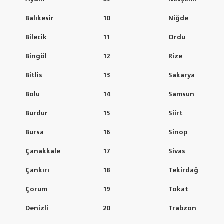
Balıkesir
10
Niğde
Bilecik
11
Ordu
Bingöl
12
Rize
Bitlis
13
Sakarya
Bolu
14
Samsun
Burdur
15
Siirt
Bursa
16
Sinop
Çanakkale
17
Sivas
Çankırı
18
Tekirdağ
Çorum
19
Tokat
Denizli
20
Trabzon