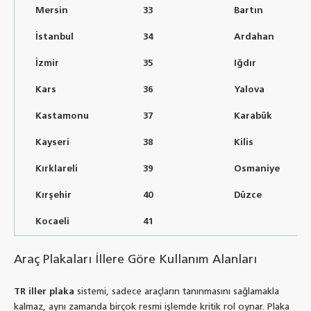
Mersin
33
Bartın
İstanbul
34
Ardahan
İzmir
35
Iğdır
Kars
36
Yalova
Kastamonu
37
Karabük
Kayseri
38
Kilis
Kırklareli
39
Osmaniye
Kırşehir
40
Düzce
Kocaeli
41
Araç Plakaları İllere Göre Kullanım Alanları
TR iller plaka
sistemi, sadece araçların tanınmasını sağlamakla
kalmaz, aynı zamanda birçok resmi işlemde kritik rol oynar. Plaka