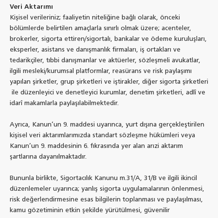
Veri Aktarımı
Kişisel verileriniz; faaliyetin niteliğine bağlı olarak, önceki
bölümlerde belirtilen amaçlarla sınırlı olmak üzere; acenteler,
brokerler, sigorta ettiren/sigortalı, bankalar ve ödeme kuruluşları,
eksperler, asistans ve danışmanlık firmaları, iş ortakları ve
tedarikçiler, tıbbi danışmanlar ve aktüerler, sözleşmeli avukatlar,
ilgili mesleki/kurumsal platformlar, reasürans ve risk paylaşımı
yapılan şirketler, grup şirketleri ve iştirakler, diğer sigorta şirketleri
ile düzenleyici ve denetleyici kurumlar, denetim şirketleri, adlî ve
idarî makamlarla paylaşılabilmektedir.
Ayrıca, Kanun’un 9. maddesi uyarınca, yurt dışına gerçekleştirilen
kişisel veri aktarımlarımızda standart sözleşme hükümleri veya
Kanun’un 9. maddesinin 6. fıkrasında yer alan arızi aktarım
şartlarına dayanılmaktadır.
Bununla birlikte, Sigortacılık Kanunu m.31/A, 31/B ve ilgili ikincil
düzenlemeler uyarınca; yanlış sigorta uygulamalarının önlenmesi,
risk değerlendirmesine esas bilgilerin toplanması ve paylaşılması,
kamu gözetiminin etkin şekilde yürütülmesi, güvenilir