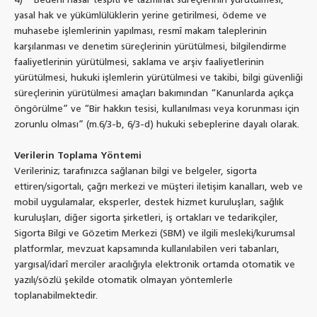
4) Bedeni hasar tespiti ve tazminat süreçlerinin yürütülmesi,
yasal hak ve yükümlülüklerin yerine getirilmesi, ödeme ve
muhasebe işlemlerinin yapılması, resmî makam taleplerinin
karşılanması ve denetim süreçlerinin yürütülmesi, bilgilendirme
faaliyetlerinin yürütülmesi, saklama ve arşiv faaliyetlerinin
yürütülmesi, hukuki işlemlerin yürütülmesi ve takibi, bilgi güvenliği
süreçlerinin yürütülmesi amaçları bakımından “Kanunlarda açıkça
öngörülme” ve “Bir hakkın tesisi, kullanılması veya korunması için
zorunlu olması” (m.6/3-b, 6/3-d) hukuki sebeplerine dayalı olarak.
Verilerin Toplama Yöntemi
Verileriniz; tarafınızca sağlanan bilgi ve belgeler, sigorta
ettiren/sigortalı, çağrı merkezi ve müşteri iletişim kanalları, web ve
mobil uygulamalar, eksperler, destek hizmet kuruluşları, sağlık
kuruluşları, diğer sigorta şirketleri, iş ortakları ve tedarikçiler,
Sigorta Bilgi ve Gözetim Merkezi (SBM) ve ilgili mesleki/kurumsal
platformlar, mevzuat kapsamında kullanılabilen veri tabanları,
yargısal/idarî merciler aracılığıyla elektronik ortamda otomatik ve
yazılı/sözlü şekilde otomatik olmayan yöntemlerle
toplanabilmektedir.