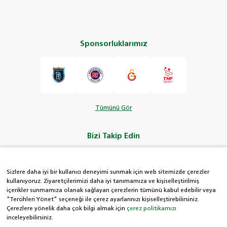
Sponsorluklarımız
Tümünü Gör
Bizi Takip Edin
Sizlere daha iyi bir kullanıcı deneyimi sunmak için web sitemizde çerezler
kullanıyoruz. Ziyaretçilerimizi daha iyi tanımamıza ve kişiselleştirilmiş
içerikler sunmamıza olanak sağlayan çerezlerin tümünü kabul edebilir veya
HDI Kolay Hat
"Tercihleri Yönet" seçeneği ile çerez ayarlarınızı kişiselleştirebilirsiniz.
Çerezlere yönelik daha çok bilgi almak için
çerez politikamızı
inceleyebilirsiniz.
0850 222 8 434