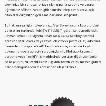
aleyhinize bir sonucun ortaya çıkmasına itiraz etme ve zarara
uğramanız hâlinde zararın giderilmesini talep etme; varsa açık
rızanızı dilediğinizde geri alma haklarına sahipsiniz.
Bu haklarınıza ilişkin taleplerinizi, Veri Sorumlusuna Başvuru Usul
ve Esasları Hakkında Tebliğ’e (“Tebliğ”) göre, Sahrayıcedit Mah.
Batman Sokak HDI Sigorta Binası No.6 34734 Kadıköy İstanbul
adresine yazılı olarak veya kayıtlı elektronik posta (KEP) adresiniz
üzerinden hdisigorta@hs03.kep.tr adresine, sistemde kayıtlı
bulunan e-posta adresiniz aracılığıyla info@hdisigorta.com.tr
adresine veya Tebliğ’in 5. maddesinde yer alan diğer yöntemler
ile başvurunuzu iletebilirsiniz. Başvuru formu ve bu metnin güncel
haline hdisigorta.com.tr adresinden ulaşabilirsiniz.