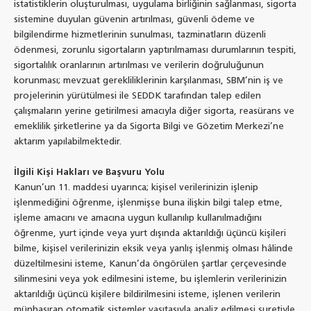
istatistiklerin oluşturulması, uygulama birliğinin sağlanması, sigorta
sistemine duyulan güvenin artırılması, güvenli ödeme ve
bilgilendirme hizmetlerinin sunulması, tazminatların düzenli
ödenmesi, zorunlu sigortaların yaptırılmaması durumlarının tespiti,
sigortalılık oranlarının artırılması ve verilerin doğruluğunun
korunması; mevzuat gerekliliklerinin karşılanması, SBM’nin iş ve
projelerinin yürütülmesi ile SEDDK tarafından talep edilen
çalışmaların yerine getirilmesi amacıyla diğer sigorta, reasürans ve
emeklilik şirketlerine ya da Sigorta Bilgi ve Gözetim Merkezi’ne
aktarım yapılabilmektedir.
İlgili Kişi Hakları ve Başvuru Yolu
Kanun’un 11. maddesi uyarınca; kişisel verilerinizin işlenip
işlenmediğini öğrenme, işlenmişse buna ilişkin bilgi talep etme,
işleme amacını ve amacına uygun kullanılıp kullanılmadığını
öğrenme, yurt içinde veya yurt dışında aktarıldığı üçüncü kişileri
bilme, kişisel verilerinizin eksik veya yanlış işlenmiş olması hâlinde
düzeltilmesini isteme, Kanun’da öngörülen şartlar çerçevesinde
silinmesini veya yok edilmesini isteme, bu işlemlerin verilerinizin
aktarıldığı üçüncü kişilere bildirilmesini isteme, işlenen verilerin
münhasıran otomatik sistemler vasıtasıyla analiz edilmesi suretiyle