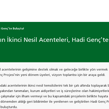
i Genç’te Buluştu!
ın İkinci Nesil Acenteleri, Hadi Genç’t
sil acentelerinin gelişimine destek olmak ve geleceğe birlikte yön vermek 
nç Projesi’nin yeni dönem üyeleri, vizyon toplantısı için bir araya geldi.
daki acentelerinin ikinci nesil temsilcilerini tek bir çatı altında toplayara
akından tanımaları, kurum aidiyetleri ve iş süreçlerine olan hakimiyetleri
çalışmalar için ilham vermeyi ve bu kapsamdaki projelerin birlikte hayata 
dönemden aldığı geri bildirimler ile yenilenen ve geliştirilen Hadi Genç Pr
 buluşturdu.