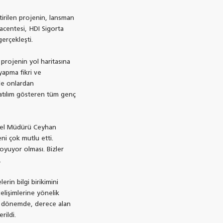
irilen projenin, lansman
acentesi, HDI Sigorta
erçekleşti.
projenin yol haritasına
 yapma fikri ve
de onlardan
atılım gösteren tüm genç
Genel Müdürü Ceyhan
ni çok mutlu etti.
oyuyor olması. Bizler
.
rin bilgi birikimini
gelişimlerine yönelik
nan dönemde, derece alan
rildi.