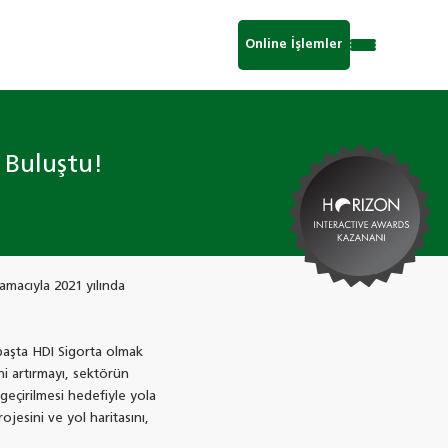
Online İşlemler
e Buluştu!
amacıyla 2021 yılında
k başta HDI Sigorta olmak
ni artırmayı, sektörün
geçirilmesi hedefiyle yola
ojesini ve yol haritasını,