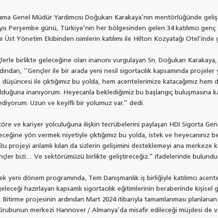
lama Genel Müdür Yardımcısı Doğukan Karakaya’nın mentörlüğünde gelişt
ıs Perşembe günü, Türkiye’nin her bölgesinden gelen 34 katılımcı genç 
Üst Yönetim Ekibinden isimlerin katılımı ile Hilton Kozyatağı Otel’inde g
lerle birlikte geleceğine olan inancını vurgulayan Sn. Doğukan Karakaya, 
dından, ‘’Gençler ile bir arada yeni nesil sigortacılık kapsamında projeler
a düşüncesi ile çıktığımız bu yolda, hem acentelerimize katacağımız hem 
lduğuna inanıyorum. Heyecanla beklediğimiz bu başlangıç buluşmasına k
diyorum. Uzun ve keyifli bir yolumuz var.’’ dedi.
töre ve kariyer yolculuğuna ilişkin tecrübelerini paylaşan HDI Sigorta 
ceğine yön vermek niyetiyle çıktığımız bu yolda, istek ve heyecanınız be
Bu projeyi anlamlı kılan da sizlerin gelişimini desteklemeyi ana merkeze k
nçler bizi… Ve sektörümüzü birlikte geliştireceğiz.’’ ifadelerinde bulundu
k yeni dönem programında, Tem Danışmanlık iş birliğiyle katılımcı acentele
eleceği hazırlayan kapsamlı sigortacılık eğitimlerinin beraberinde kişisel 
or. Bitirme projesinin ardından Mart 2024 itibarıyla tamamlanması planla
 Grubunun merkezi Hannover / Almanya’da misafir edileceği müjdesi de ve