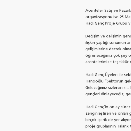
Acenteler Satış ve Pazar
organizasyonu ise 25 May
Hadi Genç Proje Grubu ve 
Değişim ve gelişimin genç
ilişkin yaptığı sunumun ar
gelişimlerine destek olm
öğreneceğimiz çok şey o
acentelerimize teşekkür e
Hadi Genç Üyeleri ile sek
Hancıoğlu ‘‘Sektörün gele
Geleceğimiz sizlersiniz… 
gençleri dinleyeceğiz, ge
Hadi Genç’in on ay sürece
zenginleştiren ve onları g
birçok içerik de yer alıy
proje gruplarının Talanx