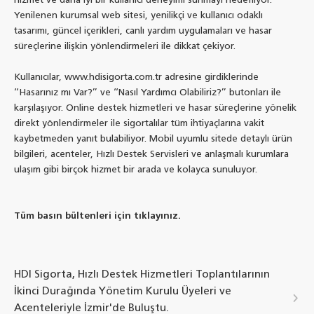
hizmet ve daha iyi bir kullanıcı deneyimi sunmayı hedefliyor.
Yenilenen kurumsal web sitesi, yenilikçi ve kullanıcı odaklı
tasarımı, güncel içerikleri, canlı yardım uygulamaları ve hasar
süreçlerine ilişkin yönlendirmeleri ile dikkat çekiyor.
Kullanıcılar, www.hdisigorta.com.tr adresine girdiklerinde
‘‘Hasarınız mı Var?’’ ve ‘‘Nasıl Yardımcı Olabiliriz?’’ butonları ile
karşılaşıyor. Online destek hizmetleri ve hasar süreçlerine yönelik
direkt yönlendirmeler ile sigortalılar tüm ihtiyaçlarına vakit
kaybetmeden yanıt bulabiliyor. Mobil uyumlu sitede detaylı ürün
bilgileri, acenteler, Hızlı Destek Servisleri ve anlaşmalı kurumlara
ulaşım gibi birçok hizmet bir arada ve kolayca sunuluyor.
Tüm basın bültenleri için tıklayınız.
HDI Sigorta, Hızlı Destek Hizmetleri Toplantılarının
İkinci Durağında Yönetim Kurulu Üyeleri ve
Acenteleriyle İzmir'de Buluştu.