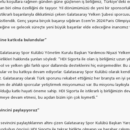
orlu koşullara rağmen günden güne güçlenen iş birliğimiz, Türkiye’deki 
n biri olma özelliğini de taşıyor. Yıl dönümümüzü de yeni bir sponsorluk 
tikrarlı başarılarıyla dikkatimizi çeken Galatasaray Yelken Şubesi sporcus
tlendik. Genç yaşına birçok başarıyı sığdıran Ecem'in 2024 Paris Olimpiya
ceğine ve gelecek süreçte yeni büyük başarılar elde edeceğine inancımız 
ine katkıda bulundular”
alatasaray Spor Kulübü Yönetim Kurulu Başkan Yardımcısı Niyazi Yelkenc
birlikleri hakkında şunları söyledi: “HDI Sigorta ile olan iş birliğimiz uzun y
ol ve yelken gibi farklı spor dallarında desteklerini hiç esirgemediler. 
dular ve bu katkıya devam ediyorlar. Galatasaray Spor Kulübü olarak kend
uz. Galatasaray olarak Türk sporunu rekabet ettiğimiz her branşta en iyi 
em de ahlaklı sporcular yetiştirmek misyonumuz var. Bu misyonu layıkıyla 
duğu katkı hayati öneme sahip. HDI Sigorta ile istikrarlı iş birliğimizin d
meye devam etmesi, bu açıdan bizim için çok kıymetli.”
incini paylaşıyoruz”
n sevincini paylaştıklarının altını çizen Galatasaray Spor Kulübü Başkan Ya
rluğun öncüsü HDI Sigorta ile tekrar birlikte olmanın ve beraber çalışma