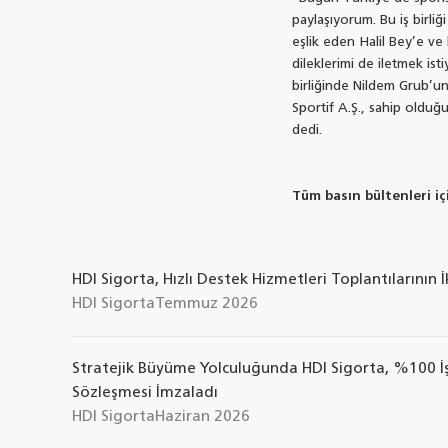
paylaşıyorum. Bu iş birli
eşlik eden Halil Bey’e v
dileklerimi de iletmek ist
birliğinde Nildem Grub’un
Sportif A.Ş., sahip oldu
dedi.
Tüm basın bültenleri içi
HDI Sigorta, Hızlı Destek Hizmetleri Toplantılarının
HDI Sigorta
Temmuz 2026
Stratejik Büyüme Yolculuğunda HDI Sigorta, %100 İşti
Sözleşmesi İmzaladı
HDI Sigorta
Haziran 2026