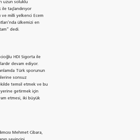
en uzun soluklu
ile taçlandırıyor
u ve milli yelkenci Ecem
tları’nda ülkemizi en
tam” dedi.
ioğlu HDI Sigorta ile
ıllardır devam ediyor.
Bu anlamda Türk sporunun
ilerine sonsuz
şekilde temsil etmek ve bu
yerine getirmek için
evam etmesi, iki büyük
rdımcısı Mehmet Cibara,
nın sevincini