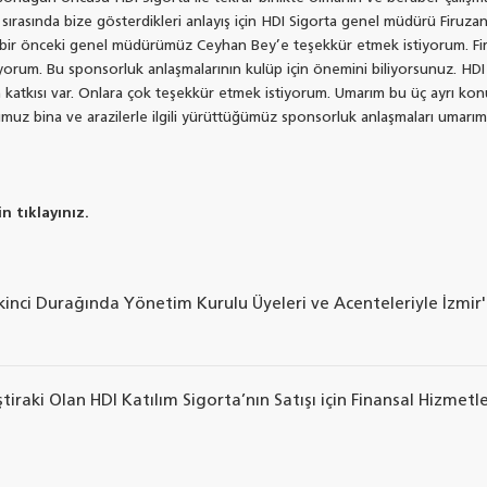
ği sırasında bize gösterdikleri anlayış için HDI Sigorta genel müdürü Firu
e bir önceki genel müdürümüz Ceyhan Bey’e teşekkür etmek istiyorum. Fi
iyorum. Bu sponsorluk anlaşmalarının kulüp için önemini biliyorsunuz. HDI 
 katkısı var. Onlara çok teşekkür etmek istiyorum. Umarım bu üç ayrı kon
ğumuz bina ve arazilerle ilgili yürüttüğümüz sponsorluk anlaşmaları umar
n tıklayınız.
 İkinci Durağında Yönetim Kurulu Üyeleri ve Acenteleriyle İzmir
raki Olan HDI Katılım Sigorta’nın Satışı için Finansal Hizmetl