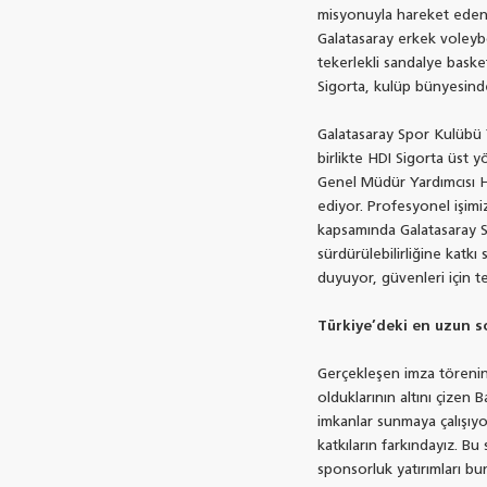
misyonuyla hareket eden şi
Galatasaray erkek voleyb
tekerlekli sandalye bask
Sigorta, kulüp bünyesind
Galatasaray Spor Kulübü 
birlikte HDI Sigorta üst
Genel Müdür Yardımcısı Ha
ediyor. Profesyonel işimiz
kapsamında Galatasaray Sp
sürdürülebilirliğine katkı
duyuyor, güvenleri için t
Türkiye’deki en uzun s
Gerçekleşen imza törenin
olduklarının altını çizen
imkanlar sunmaya çalışıyo
katkıların farkındayız. Bu
sponsorluk yatırımları bun