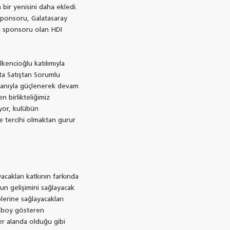
 bir yenisini daha ekledi.
sponsoru, Galatasaray
ta sponsoru olan HDI
encioğlu katılımıyla
ta Satıştan Sorumlu
yecanıyla güçlenerek devam
n birlikteliğimiz
ıyor, kulübün
ve tercihi olmaktan gurur
cakları katkının farkında
un gelişimini sağlayacak
lerine sağlayacakları
da boy gösteren
her alanda olduğu gibi