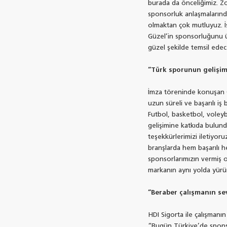
burada da önceliğimiz. Z
sponsorluk anlaşmalarında
olmaktan çok mutluyuz. İs
Güzel’in sponsorluğunu üs
güzel şekilde temsil ede
“Türk sporunun gelişim
İmza töreninde konuşan G
uzun süreli ve başarılı iş 
Futbol, basketbol, voleyb
gelişimine katkıda bulun
teşekkürlerimizi iletiyor
branşlarda hem başarılı h
sponsorlarımızın vermiş ol
markanın aynı yolda yürü
“Beraber çalışmanın sev
HDI Sigorta ile çalışmanı
“Bugün Türkiye’de sponso