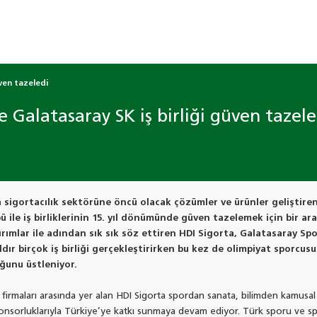
üven tazeledi
e Galatasaray SK iş birliği güven tazele
a sigortacılık sektörüne öncü olacak çözümler ve ürünler geliştire
 ile iş birliklerinin 15. yıl dönümünde güven tazelemek için bir ar
rımlar ile adından sık sık söz ettiren HDI Sigorta, Galatasaray Spor
ldır birçok iş birliği gerçekleştirirken bu kez de olimpiyat sporcusu
ğunu üstleniyor.
firmaları arasında yer alan HDI Sigorta spordan sanata, bilimden kamusal
sponsorluklarıyla Türkiye’ye katkı sunmaya devam ediyor. Türk sporu ve