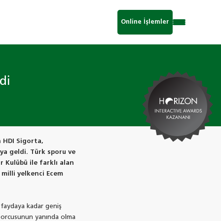
Online İşlemler
di
n HDI Sigorta,
aya geldi. Türk sporu ve
 Kulübü ile farklı alan
 milli yelkenci Ecem
 faydaya kadar geniş
 sporcusunun yanında olma