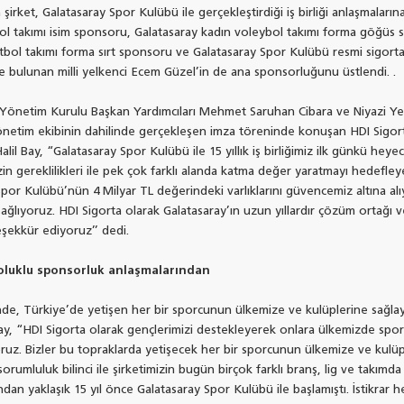
rket, Galatasaray Spor Kulübü ile gerçekleştirdiği iş birliği anlaşmalarına
ol takımı isim sponsoru, Galatasaray kadın voleybol takımı forma göğüs 
etbol takımı forma sırt sponsoru ve Galatasaray Spor Kulübü resmi sigor
e bulunan milli yelkenci Ecem Güzel’in de ana sponsorluğunu üstlendi. .
Yönetim Kurulu Başkan Yardımcıları Mehmet Saruhan Cibara ve Niyazi Yelk
 yönetim ekibinin dahilinde gerçekleşen imza töreninde konuşan HDI Sigor
lil Bay, “Galatasaray Spor Kulübü ile 15 yıllık iş birliğimiz ilk günkü he
in gereklilikleri ile pek çok farklı alanda katma değer yaratmayı hedefleye
or Kulübü’nün 4 Milyar TL değerindeki varlıklarını güvencemiz altına al
 sağlıyoruz. HDI Sigorta olarak Galatasaray’ın uzun yıllardır çözüm ortağı 
eşekkür ediyoruz’’ dedi.
oluklu sponsorluk anlaşmalarından
de, Türkiye’de yetişen her bir sporcunun ülkemize ve kulüplerine sağlaya
 Bay, “HDI Sigorta olarak gençlerimizi destekleyerek onlara ülkemizde spor
ruz. Bizler bu topraklarda yetişecek her bir sporcunun ülkemize ve kulüp
 sorumluluk bilinci ile şirketimizin bugün birçok farklı branş, lig ve takım
dan yaklaşık 15 yıl önce Galatasaray Spor Kulübü ile başlamıştı. İstikrar 