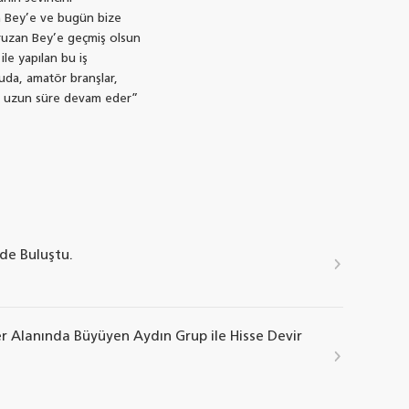
zan Bey’e ve bugün bize
ruzan Bey’e geçmiş olsun
ile yapılan bu iş
uda, amatör branşlar,
ım uzun süre devam eder”
'de Buluştu.
er Alanında Büyüyen Aydın Grup ile Hisse Devir