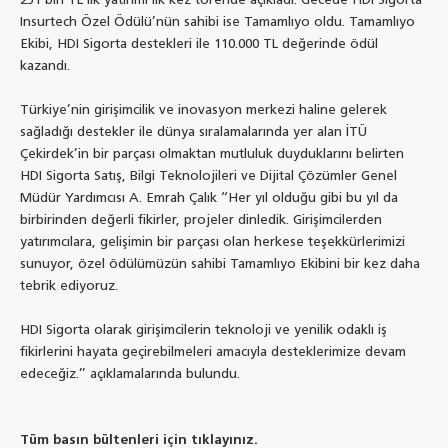
251 bin TL'lik yatırımı ilk kez törende açıkladı. Gecede HDI Sigorta
Insurtech Özel Ödülü’nün sahibi ise Tamamlıyo oldu. Tamamlıyo
Ekibi, HDI Sigorta destekleri ile 110.000 TL değerinde ödül
kazandı.
Türkiye’nin girişimcilik ve inovasyon merkezi haline gelerek
sağladığı destekler ile dünya sıralamalarında yer alan İTÜ
Çekirdek’in bir parçası olmaktan mutluluk duyduklarını belirten
HDI Sigorta Satış, Bilgi Teknolojileri ve Dijital Çözümler Genel
Müdür Yardımcısı A. Emrah Çalık ‘‘Her yıl olduğu gibi bu yıl da
birbirinden değerli fikirler, projeler dinledik. Girişimcilerden
yatırımcılara, gelişimin bir parçası olan herkese teşekkürlerimizi
sunuyor, özel ödülümüzün sahibi Tamamlıyo Ekibini bir kez daha
tebrik ediyoruz.
HDI Sigorta olarak girişimcilerin teknoloji ve yenilik odaklı iş
fikirlerini hayata geçirebilmeleri amacıyla desteklerimize devam
edeceğiz.’’ açıklamalarında bulundu.
Tüm basın bültenleri için tıklayınız.