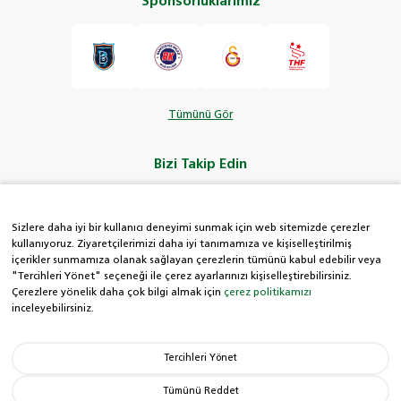
Sponsorluklarımız
Tümünü Gör
Bizi Takip Edin
Sizlere daha iyi bir kullanıcı deneyimi sunmak için web sitemizde çerezler
kullanıyoruz. Ziyaretçilerimizi daha iyi tanımamıza ve kişiselleştirilmiş
içerikler sunmamıza olanak sağlayan çerezlerin tümünü kabul edebilir veya
HDI Kolay Hat
"Tercihleri Yönet" seçeneği ile çerez ayarlarınızı kişiselleştirebilirsiniz.
Çerezlere yönelik daha çok bilgi almak için
çerez politikamızı
inceleyebilirsiniz.
0850 222 8 434
Tercihleri Yönet
Hak Sahiplerince
Aranmayan Paralar
Tümünü Reddet