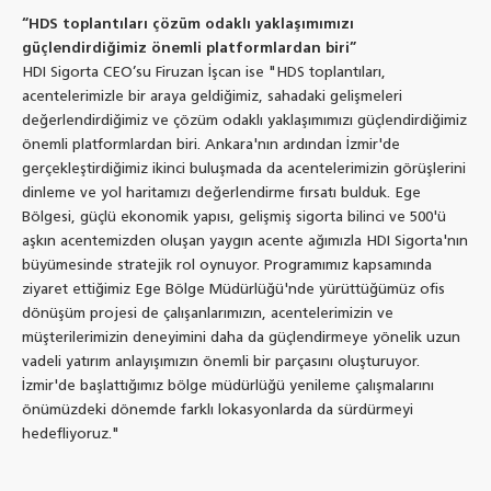
“HDS toplantıları çözüm odaklı yaklaşımımızı
güçlendirdiğimiz önemli platformlardan biri”
HDI Sigorta CEO’su Firuzan İşcan ise "HDS toplantıları,
acentelerimizle bir araya geldiğimiz, sahadaki gelişmeleri
değerlendirdiğimiz ve çözüm odaklı yaklaşımımızı güçlendirdiğimiz
önemli platformlardan biri. Ankara'nın ardından İzmir'de
gerçekleştirdiğimiz ikinci buluşmada da acentelerimizin görüşlerini
dinleme ve yol haritamızı değerlendirme fırsatı bulduk. Ege
Bölgesi, güçlü ekonomik yapısı, gelişmiş sigorta bilinci ve 500'ü
aşkın acentemizden oluşan yaygın acente ağımızla HDI Sigorta'nın
büyümesinde stratejik rol oynuyor. Programımız kapsamında
ziyaret ettiğimiz Ege Bölge Müdürlüğü'nde yürüttüğümüz ofis
dönüşüm projesi de çalışanlarımızın, acentelerimizin ve
müşterilerimizin deneyimini daha da güçlendirmeye yönelik uzun
vadeli yatırım anlayışımızın önemli bir parçasını oluşturuyor.
İzmir'de başlattığımız bölge müdürlüğü yenileme çalışmalarını
önümüzdeki dönemde farklı lokasyonlarda da sürdürmeyi
hedefliyoruz."