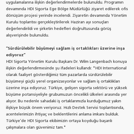
uygulamalarına ilişkin değerlendirmelerde bulunuldu. Programın
devamında HDI Sigorta Ege Bölge Müdürlüğü ziyaret edilerek ofis
dönüşüm projesi yerinde incelendi. Ziyaretin devamında Yönetim
Kurulu toplantısı gerçekleştirilerek Haziran ayı sonuçları
değerlendirildi ve şirketin hedefleri doğrultusunda görüş
alışverişinde bulunuldu.
“Sürdürülebilir büyümeyi sağlam iş ortaklıkları üzerine inşa
ediyoruz”
HDI Sigorta Yönetim Kurulu Başkanı Dr. Wilm Langenbach konuya
ilişkin değerlendirmesinde şu ifadeleri kullandı: "HDI International
olarak faaliyet gösterdiğimiz tüm pazarlarda sürdürülebilir
büyümeyi güçlü yerel organizasyonlar ve sağlam iş ortaklıkları
üzerine inşa ediyoruz. Türkiye, gelişen sigorta sektörü ve yüksek
büyüme potansiyeliyle grubumuzun öncelikli ülkeleri arasında yer
alıyor. Bu nedenle sahadaki iş ortaklarımızla kurduğumuz yakın
ilişkiye büyük önem veriyoruz. Hızlı Destek Servisi toplantısında,
acentelerimizin ihtiyaç ve beklentilerini anlama imkanı bulduk.
Türkiye’de HDI Sigorta ekibimizin ortaya koyduğu başarılı
çalışmalara olan güvenimiz tam."