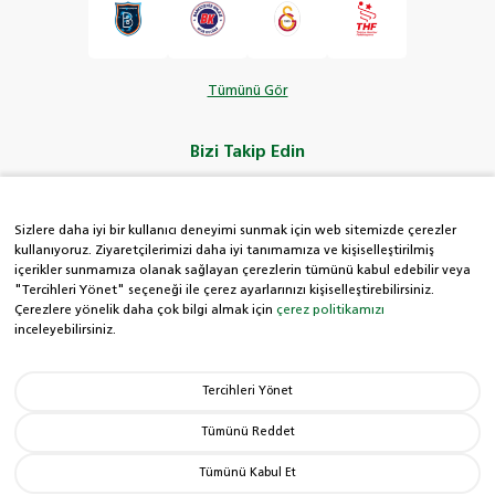
Tümünü Gör
Bizi Takip Edin
Sizlere daha iyi bir kullanıcı deneyimi sunmak için web sitemizde çerezler
kullanıyoruz. Ziyaretçilerimizi daha iyi tanımamıza ve kişiselleştirilmiş
içerikler sunmamıza olanak sağlayan çerezlerin tümünü kabul edebilir veya
HDI Kolay Hat
"Tercihleri Yönet" seçeneği ile çerez ayarlarınızı kişiselleştirebilirsiniz.
Çerezlere yönelik daha çok bilgi almak için
çerez politikamızı
inceleyebilirsiniz.
0850 222 8 434
Tercihleri Yönet
Hak Sahiplerince
Aranmayan Paralar
Tümünü Reddet
Tümünü Kabul Et