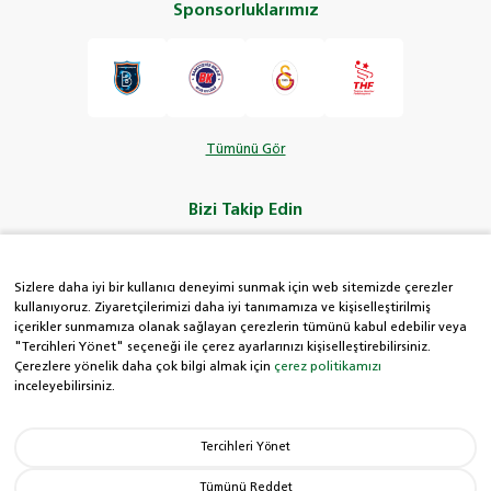
Sponsorluklarımız
Tümünü Gör
Bizi Takip Edin
Sizlere daha iyi bir kullanıcı deneyimi sunmak için web sitemizde çerezler
kullanıyoruz. Ziyaretçilerimizi daha iyi tanımamıza ve kişiselleştirilmiş
içerikler sunmamıza olanak sağlayan çerezlerin tümünü kabul edebilir veya
HDI Kolay Hat
"Tercihleri Yönet" seçeneği ile çerez ayarlarınızı kişiselleştirebilirsiniz.
Çerezlere yönelik daha çok bilgi almak için
çerez politikamızı
inceleyebilirsiniz.
0850 222 8 434
Tercihleri Yönet
Hak Sahiplerince
Aranmayan Paralar
Tümünü Reddet