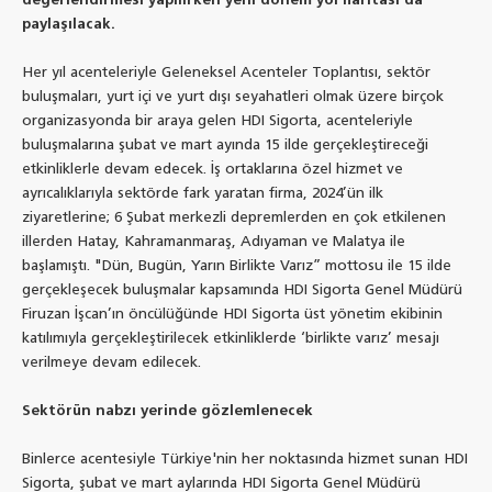
değerlendirmesi yapılırken yeni dönem yol haritası da
paylaşılacak.
Her yıl acenteleriyle Geleneksel Acenteler Toplantısı, sektör
buluşmaları, yurt içi ve yurt dışı seyahatleri olmak üzere birçok
organizasyonda bir araya gelen HDI Sigorta, acenteleriyle
buluşmalarına şubat ve mart ayında 15 ilde gerçekleştireceği
etkinliklerle devam edecek. İş ortaklarına özel hizmet ve
ayrıcalıklarıyla sektörde fark yaratan firma, 2024’ün ilk
ziyaretlerine; 6 Şubat merkezli depremlerden en çok etkilenen
illerden Hatay, Kahramanmaraş, Adıyaman ve Malatya ile
başlamıştı. "Dün, Bugün, Yarın Birlikte Varız” mottosu ile 15 ilde
gerçekleşecek buluşmalar kapsamında HDI Sigorta Genel Müdürü
Firuzan İşcan’ın öncülüğünde HDI Sigorta üst yönetim ekibinin
katılımıyla gerçekleştirilecek etkinliklerde ‘birlikte varız’ mesajı
verilmeye devam edilecek.
Sektörün nabzı yerinde gözlemlenecek
Binlerce acentesiyle Türkiye'nin her noktasında hizmet sunan HDI
Sigorta, şubat ve mart aylarında HDI Sigorta Genel Müdürü