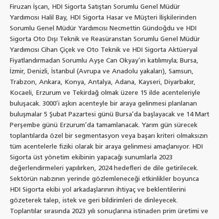
Firuzan İşcan, HDI Sigorta Satıştan Sorumlu Genel Müdür
Yardımcısı Halil Bay, HDI Sigorta Hasar ve Müşteri İlişkilerinden
Sorumlu Genel Müdür Yardımcısı Necmettin Gündoğdu ve HDI
Sigorta Oto Dışı Teknik ve Reasüranstan Sorumlu Genel Müdür
Yardımcısı Cihan Çiçek ve Oto Teknik ve HDI Sigorta Aktüeryal
Fiyatlandırmadan Sorumlu Ayşe Can Okyay’ın katılımıyla; Bursa,
İzmir, Denizli, İstanbul (Avrupa ve Anadolu yakaları), Samsun,
Trabzon, Ankara, Konya, Antalya, Adana, Kayseri, Diyarbakır,
Kocaeli, Erzurum ve Tekirdağ olmak üzere 15 ilde acenteleriyle
buluşacak. 3000’i aşkın acenteyle bir araya gelinmesi planlanan
buluşmalar 5 Şubat Pazartesi günü Bursa’da başlayacak ve 14 Mart
Perşembe günü Erzurum’da tamamlanacak. Yarım gün sürecek
toplantılarda özel bir segmentasyon veya başarı kriteri olmaksızın
tüm acentelerle fiziki olarak bir araya gelinmesi amaçlanıyor. HDI
Sigorta üst yönetim ekibinin yapacağı sunumlarla 2023
değerlendirmeleri yapılırken, 2024 hedefleri de dile getirilecek.
Sektörün nabzının yerinde gözlemleneceği etkinlikler boyunca
HDI Sigorta ekibi yol arkadaşlarının ihtiyaç ve beklentilerini
gözeterek talep, istek ve geri bildirimleri de dinleyecek.
Toplantılar sırasında 2023 yılı sonuçlarına istinaden prim üretimi ve