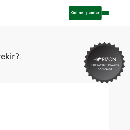
Online İşlemler
rekir?