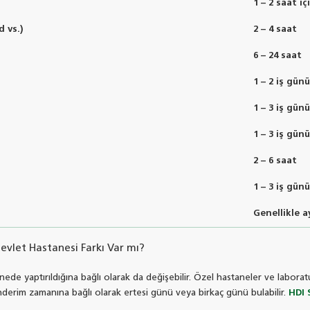
1 – 2 saat i
d vs.)
2 – 4 saat
6 – 24 saat
1 – 2 iş günü
1 – 3 iş günü
1 – 3 iş günü
2 – 6 saat
1 – 3 iş günü
Genellikle a
evlet Hastanesi Farkı Var mı?
nede yaptırıldığına bağlı olarak da değişebilir. Özel hastaneler ve laboratu
erim zamanına bağlı olarak ertesi günü veya birkaç günü bulabilir.
HDI 