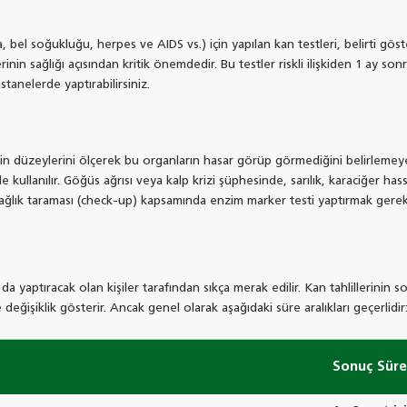
idya, bel soğukluğu, herpes ve AIDS vs.) için yapılan kan testleri, belirti
in sağlığı açısından kritik önemdedir. Bu testler riskli ilişkiden 1 ay sonr
anelerde yaptırabilirsiniz.
in düzeylerini ölçerek bu organların hasar görüp görmediğini belirlemeye y
llanılır. Göğüs ağrısı veya kalp krizi şüphesinde, sarılık, karaciğer hass
ğlık taraması (check-up) kapsamında enzim marker testi yaptırmak gereke
 da yaptıracak olan kişiler tarafından sıkça merak edilir. Kan tahlillerinin
eğişiklik gösterir. Ancak genel olarak aşağıdaki süre aralıkları geçerlidir
Sonuç Süre