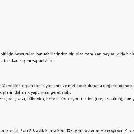
iti için başvurulan kan tahlillerinden biri olan
tam kan sayımı
yılda bir 
tam kan sayımı yaptırılabilir.
lır. Genellikle organ fonksiyonlarını ve metabolik durumu değerlendirmek i
kişilerin daha sık yaptırması gerekebilir.
ST, ALT, GGT, Bilirubin), böbrek fonksiyon testleri (üre, kreatinin), kan ş
 merak edilir. Son 2-3 aylık kan şekeri düzeyini gösteren Hemoglobin A1c s