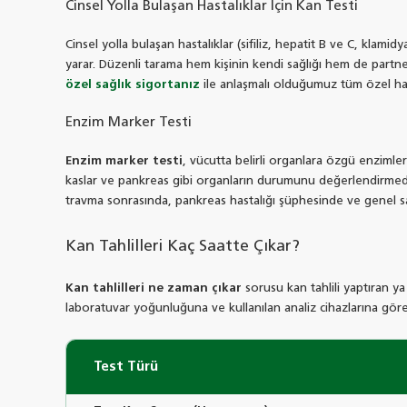
Cinsel Yolla Bulaşan Hastalıklar İçin Kan Testi
Cinsel yolla bulaşan hastalıklar (sifiliz, hepatit B ve C, klam
yarar. Düzenli tarama hem kişinin kendi sağlığı hem de partnerin
özel sağlık sigortanız
ile anlaşmalı olduğumuz tüm özel hast
Enzim Marker Testi
Enzim marker testi
, vücutta belirli organlara özgü enzimler
kaslar ve pankreas gibi organların durumunu değerlendirmede ku
travma sonrasında, pankreas hastalığı şüphesinde ve genel sa
Kan Tahlilleri Kaç Saatte Çıkar?
Kan tahlilleri ne zaman çıkar
sorusu kan tahlili yaptıran ya
laboratuvar yoğunluğuna ve kullanılan analiz cihazlarına göre d
Test Türü