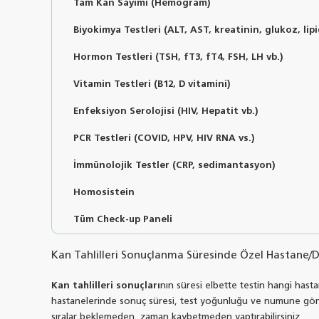
Tam Kan Sayımı (Hemogram)
Biyokimya Testleri (ALT, AST, kreatinin, glukoz, lipi
Hormon Testleri (TSH, fT3, fT4, FSH, LH vb.)
Vitamin Testleri (B12, D vitamini)
Enfeksiyon Serolojisi (HIV, Hepatit vb.)
PCR Testleri (COVID, HPV, HIV RNA vs.)
İmmünolojik Testler (CRP, sedimantasyon)
Homosistein
Tüm Check-up Paneli
Kan Tahlilleri Sonuçlanma Süresinde Özel Hastane/D
Kan tahlilleri sonuçları
nın süresi elbette testin hangi hasta
hastanelerinde sonuç süresi, test yoğunluğu ve numune gönd
sıralar beklemeden, zaman kaybetmeden yaptırabilirsiniz.