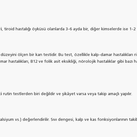
i
, tiroid hastalığı öyküsü olanlarda 3-6 ayda bir, diğer kimselerde ise 1-2 y
üzeyini ölçen bir kan testidir. Bu test, özellikle kalp-damar hastalıkları ri
 hastalıkları, B12 ve folik asit eksikliği, nörolojik hastalıklar gibi bazı ha
i
rutin testlerden biri değildir ve şikâyet varsa veya takip amaçlı yapılır.
iyum vs.) değerlendirilir. Sıvı dengesi, kalp ve kas fonksiyonlarının takibi 