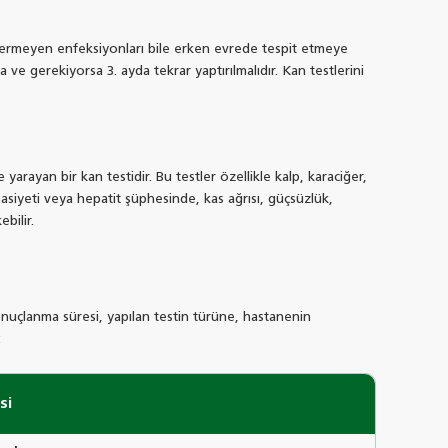
 göstermeyen enfeksiyonları bile erken evrede tespit etmeye
a ve gerekiyorsa 3. ayda tekrar yaptırılmalıdır. Kan testlerini
arayan bir kan testidir. Bu testler özellikle kalp, karaciğer,
asiyeti veya hepatit şüphesinde, kas ağrısı, güçsüzlük,
bilir.
 sonuçlanma süresi, yapılan testin türüne, hastanenin
:
si