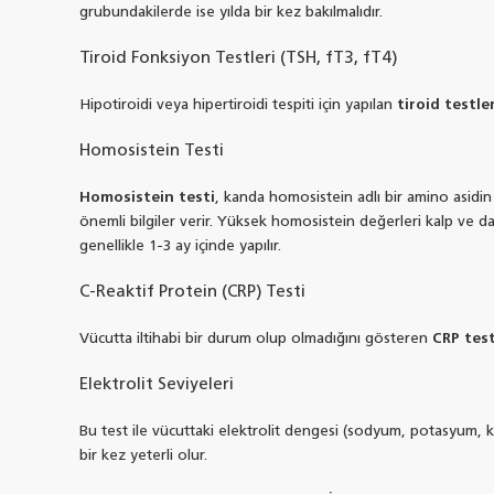
grubundakilerde ise yılda bir kez bakılmalıdır.
Tiroid Fonksiyon Testleri (TSH, fT3, fT4)
Hipotiroidi veya hipertiroidi tespiti için yapılan
tiroid testler
Homosistein Testi
Homosistein testi
, kanda homosistein adlı bir amino asidin d
önemli bilgiler verir. Yüksek homosistein değerleri kalp ve damar
genellikle 1-3 ay içinde yapılır.
C-Reaktif Protein (CRP) Testi
Vücutta iltihabi bir durum olup olmadığını gösteren
CRP test
Elektrolit Seviyeleri
Bu test ile vücuttaki elektrolit dengesi (sodyum, potasyum, kals
bir kez yeterli olur.