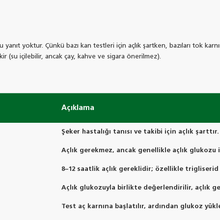
 yanıt yoktur. Çünkü bazı kan testleri için açlık şartken, bazıları tok kar
ir (su içilebilir, ancak çay, kahve ve sigara önerilmez).
Açıklama
Şeker hastalığı tanısı ve takibi için açlık şarttır.
Açlık gerekmez, ancak genellikle açlık glukozu ile
8–12 saatlik açlık gereklidir; özellikle trigliserid
Açlık glukozuyla birlikte değerlendirilir, açlık ge
Test aç karnına başlatılır, ardından glukoz yükle